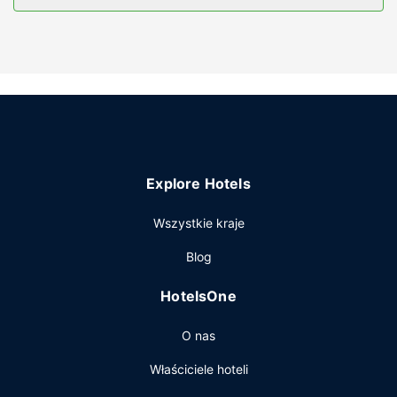
woda butelkowana.
Udogodnienia w obiekcie
Udogodnienia rekreacyjne to centrum fitness. Dostępne są
również takie udogodnienia, jak bezpłatny
bezprzewodowy dostęp do internetu i obsługa portierska.
Restauracja
Zjedz coś w restuaracji 中餐厅 jednej z 2 restauracji w
obiekcie takim jak hotel's lub zostań w pokoju i skorzystaj
Explore Hotels
z obsługi pokojowej w określonych godzinach. Ożywcze
napoje znajdziesz w jednym z lokali: bar/salon klubowy.
Wszystkie kraje
Śniadanie w formie bufetu jest podawane codziennie od
6:30 do 10:30 za opłatą.
Blog
Pozostałe udogodnienia
HotelsOne
Udogodnienia biznesowe to usługi pralni chemicznej,
recepcja całodobowa oraz personel wielojęzyczny. Ten
O nas
obiekt typu hotel oferuje następującą liczbę sal
konferencyjnych: 2. Udogodnienia na miejscu to bezpłatne
Właściciele hoteli
parkowanie samodzielne.