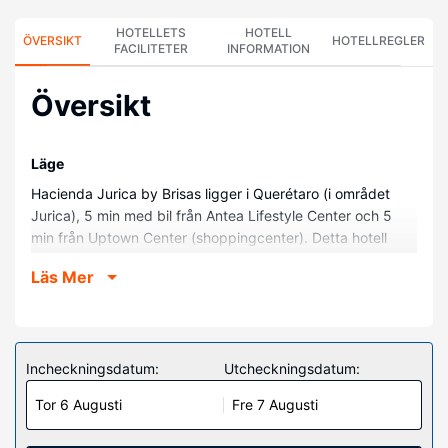
HOTELLETS
HOTELL
ÖVERSIKT
HOTELLREGLER
FACILITETER
INFORMATION
Översikt
Läge
Hacienda Jurica by Brisas ligger i Querétaro (i området
Jurica), 5 min med bil från Antea Lifestyle Center och 5
min från Uptown Center (shoppingcenter). Detta hotell
med familjevänlig profil ligger 14,8 km från Santiago de
Läs Mer
Querétaros akvedukt och 17,3 km från Corregidora-
stadion.
Hotellrum
Känn dig som hemma i ett av de 239 luftkonditionerade
Incheckningsdatum:
Utcheckningsdatum:
rummen med minibarer och LCD-tv. Gratis wi-fi gör att du
Tor 6 Augusti
Fre 7 Augusti
kan hålla dig uppkopplad, och kabel-tv erbjuder
underhållning. Badrummen har dusch och hårtorkar. På