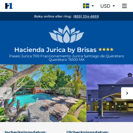
USD
Boka online eller ring:
(855) 334-6659
Hacienda Jurica by Brisas
Paseo Jurica 700 Fraccionamiento Jurica Santiago de Queretaro
Querétaro
76100
MX
Incheckningsdatum:
Utcheckningsdatum: