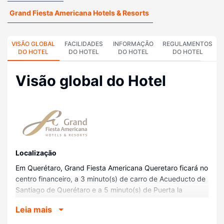
Grand Fiesta Americana Hotels & Resorts
VISÃO GLOBAL
FACILIDADES
INFORMAÇÃO
REGULAMENTOS
DO HOTEL
DO HOTEL
DO HOTEL
DO HOTEL
Visão global do Hotel
Localização
Em Querétaro, Grand Fiesta Americana Queretaro ficará no
centro financeiro, a 3 minuto(s) de carro de Acueducto de
Santiago de Querétaro e a 5 minuto(s) de Puerta la
Victoria. Este hotel de luxo está a 5,5 km (3,4 mi) de
Leia mais
Universidad Autónoma de Querétaro e a 5,7 km (3,5 mi)
de Auditorio Josefa Ortiz de Domínguez.