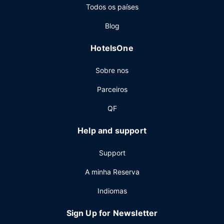
Todos os países
seus aposentos, dê uma vista de olhos pela ementa do
serviço de quarto 24 horas. O hotel serve pequenos-
Blog
almoços buffet diariamente entre as 6:30 e as 12:00
mediante uma sobretaxa.
HotelsOne
Outros serviços
Sobre nos
As principais comodidades incluem um business center
aberto 24 horas, registo de saída rápido e um serviço de
Parceiros
limpeza a seco. Planeia um evento em Querétaro? Este
hotel dispõe de um centro de conferências e de 13 salas
QF
de reuniões, com uma área total de 702 metros
quadrados. Há estacionamento com motorista grátis no
Help and support
local.
Support
A minha Reserva
Indiomas
Sign Up for Newsletter