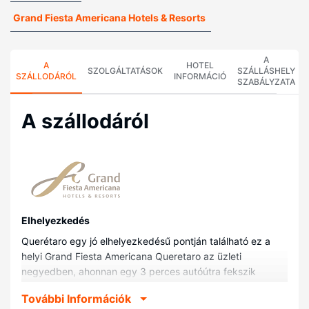
Grand Fiesta Americana Hotels & Resorts
A
A
HOTEL
SZOLGÁLTATÁSOK
SZÁLLÁSHELY
SZÁLLODÁRÓL
INFORMÁCIÓ
SZABÁLYZATA
A szállodáról
Elhelyezkedés
Querétaro egy jó elhelyezkedésű pontján található ez a
helyi Grand Fiesta Americana Queretaro az üzleti
negyedben, ahonnan egy 3 perces autóútra fekszik
Santiago de Querétaró-i csatornahíd vagy 5 perces
További Információk
autóútra Puerta la Victoria bevásárlóközpont. Ez a helyi