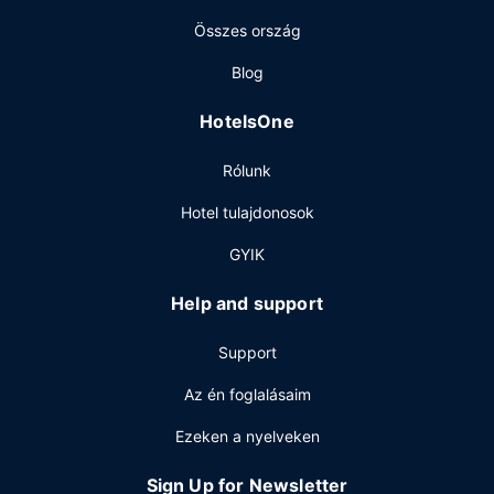
el: ingyenes wifihozzáférés, concierge szolgálat és
Összes ország
ajándékbolt/újságosstand.
Étterem
Blog
Helyi és nemzetközi kínálat jellemzi La Distral konyháját,
HotelsOne
mely egy családi étterem, amihez egy bár/társalgó is
tartozik. Ha nem szeretnél kimozdulni a szobádból, akkor
Rólunk
sem maradsz éhen: 24 órás szobaszerviz. Svédasztalos
kínálat reggeli felár ellenében elérhető naponta reggeli
Hotel tulajdonosok
6:30 és 12:00 között.
GYIK
Egyéb felszereltség
A szálláshelyen 24 órában nyitva tartó business center,
Help and support
gyorsított kijelentkezési lehetőség és
vegytisztítási/ruhatisztítási szolgáltatások is igénybe
Support
vehető. Querétaro városában tervez valamilyen eseményt?
Ez a(z) hotel 7556 négyzetláb (702 négyzetméter)
Az én foglalásaim
konferenciaközpont és 13 tárgyalótermek céljára
Ezeken a nyelveken
fenntartott területtel rendelkezik. Az autóval érkező
vendégek számára ingyenes személyzeti parkoltatás
Sign Up for Newsletter
biztosított a helyszínen.