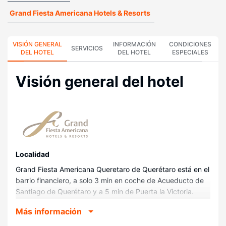
Grand Fiesta Americana Hotels & Resorts
VISIÓN GENERAL
INFORMACIÓN
CONDICIONES
SERVICIOS
DEL HOTEL
DEL HOTEL
ESPECIALES
Visión general del hotel
Localidad
Grand Fiesta Americana Queretaro de Querétaro está en el
barrio financiero, a solo 3 min en coche de Acueducto de
Santiago de Querétaro y a 5 min de Puerta la Victoria.
Además, este hotel de lujo se encuentra a 5,5 km de
Más información
Universidad Autónoma de Querétaro y a 5,7 km de
Auditorio Josefa Ortiz de Domínguez.