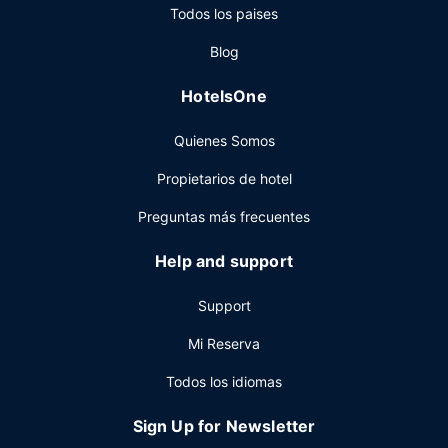
Todos los paises
puedes llamar al servicio de habitaciones las 24 horas. Se
ofrece un desayuno bufé todos los días de 06:30 a 12:00
Blog
con un coste adicional.
Otros servicios
HotelsOne
Tendrás un centro de negocios abierto las 24 horas,
Quienes Somos
check-out exprés y tintorería a tu disposición. ¿Estás
organizando un evento en Querétaro? En este hotel tienes
Propietarios de hotel
a tu disposición 702 metros cuadrados de espacio con
centro de conferencias y 13 salas de reuniones. Hay un
Preguntas más frecuentes
aparcamiento con asistencia gratuito disponible.
Help and support
Support
Mi Reserva
Todos los idiomas
Sign Up for Newsletter