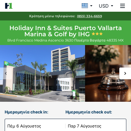
USD
Κράτηση μέσω τηλεφώνου:
(855) 334-6659
Holiday Inn & Suites Puerto Vallarta
Marina & Golf by IHG
Blvd Francisco Medina Ascencio 3630
Πουέρτο Βαγιάρτα
48335
MX
Ημερομηνία check in:
Ημερομηνία check out:
Πέμ 6 Αύγουστος
Παρ 7 Αύγουστος