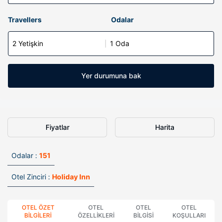
Travellers
Odalar
2 Yetişkin
1 Oda
Yer durumuna bak
Fiyatlar
Harita
Odalar :
151
Otel Zinciri :
Holiday Inn
OTEL ÖZET
OTEL
OTEL
OTEL
BILGILERI
ÖZELLIKLERI
BILGISI
KOŞULLARI