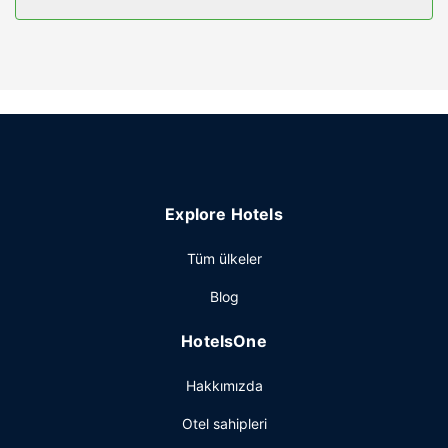
sunulmaktadır.
Otelin güzelliği
Misafirlerimize tam donanımlı spada masaj, vücut bakımı
ve yüz bakımı sunulmaktadır. Bu otelde misafirler için
ayrıca ücretsiz kablosuz İnternet, danışma (concierge)
hizmetleri ve düğün organizasyonu hizmeti vardır.
Restoran
Restoranda Holiday Inn & Suites Puerto Vallarta Marina &
Explore Hotels
Golf by IHG misafirlerine yemek servisi yapılıyor, isterseniz
hafif yemek büfesi/şarküteri alternatifi de var.
Tüm ülkeler
Barda/oturma salonunda misafirlerimize içecek servisi
yapılmaktadır. Misafirlere her gün 7 ve öğlen arasında
Blog
ücretli tam kahvaltı servisi yapılmaktadır.
Diğer güzellikler
HotelsOne
Misafirler için 24 saat açık ofis, 24 saat açık resepsiyon ve
Hakkımızda
valiz dolabı mevcuttur. Otelde konferans merkezi ve 7
toplantı odası vardır. Ücretsiz otopark vardır.
Otel sahipleri