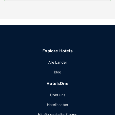
Entspann dich im Wellnessbereich, der Massagen,
Körperbehandlungen und Gesichtsbehandlungen bietet.
Zu den Highlights, die dieses Hotel bietet, gehören zudem
kostenloses WLAN, ein Concierge-Service und ein
Hochzeitsservice.
Restaurant
Holiday Inn & Suites Puerto Vallarta Marina & Golf by IHG
bietet seinen Gästen ein Restaurant mit hervorragender
Explore Hotels
Küche. Alternativ gibt es eine Snackbar. Deinen Durst
kannst du an der Bar/Lounge stillen. Gegen Gebühr wird
Alle Länder
täglich von 07:00 Uhr bis 12:00 Uhr ein großes Frühstück
angeboten.
Blog
Sonstige Einrichtungen
HotelsOne
Zum Angebot gehören ein rund um die Uhr geöffnetes
Businesscenter, eine rund um die Uhr besetzte Rezeption
Über uns
und eine Gepäckaufbewahrung. Für Veranstaltungen
stehen folgende Einrichtungen zur Verfügung: ein
Hotelinhaber
Konferenzzentrum und 7 Tagungsräume. Vor Ort gibt es
Folgendes: Parken ohne Service (kostenlos).
Häufig gestellte Fragen