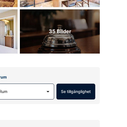
35 Bilder
lrum
 Rum
Se tillgänglighet