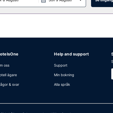
otelsOne
Help and support
S
m oss
Support
otell ägare
Min bokning
rågor & svar
Alla språk