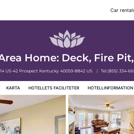
!
Car rental
formation
Hotellregler
 Area Home: Deck, Fire Pit
114 US-42
Prospect
Kentucky
40059-8842
US
Tel.
(855) 334-66
KARTA
HOTELLETS FACILITETER
HOTELLINFORMATION