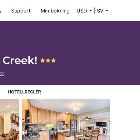
s
Support
Min bokning
USD
SV
, Creek!
59
HOTELLREGLER