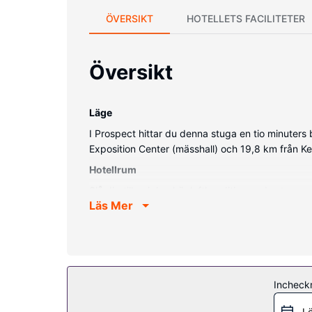
ÖVERSIKT
HOTELLETS FACILITETER
Översikt
Läge
I Prospect hittar du denna stuga en tio minuter
Exposition Center (mässhall) och 19,8 km från Ke
Hotellrum
Slå dig till ro i den här luftkonditionerade stug
Läs Mer
Bekvämligheter på anläggningen
Denna rökfria stuga erbjuder avgiftsfri parkering 
Övriga bekvämligheter
Avgiftsfri parkering erbjuds på plats.
Incheck
Lö