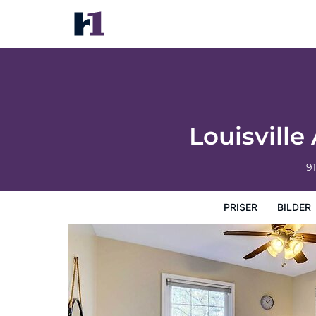
Louisville Area Home: Deck, Fire Pit, Creek
Priser
Bilder
Karta
Hotellets faciliteter
Hotellin
Louisville
9
PRISER
BILDER