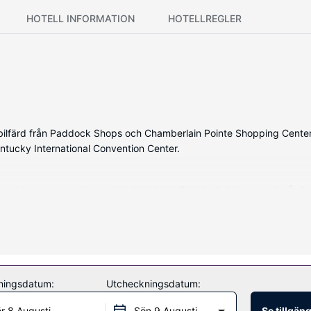
HOTELL INFORMATION
HOTELLREGLER
s bilfärd från Paddock Shops och Chamberlain Pointe Shopping Cente
ntucky International Convention Center.
an, som har en ugn och en spishäll i köket. Bekvämligheter som ingår 
i närheten.
ningsdatum:
Utcheckningsdatum:
r 8 Augusti
Sön 9 Augusti
Se tillgän