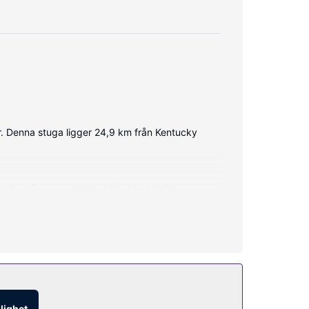
r. Denna stuga ligger 24,9 km från Kentucky
är mikrovågsugn och strykjärn/strykbräda.
glighet