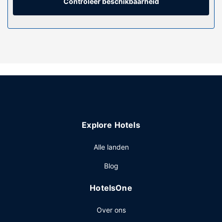
een magnetron en een telefoon met gratis lokale
Controleer beschikbaarheid
gesprekken.
Algemene voorziening
Profiteer zoveel mogelijk van recreatieve voorzieningen,
met onder meer een bubbelbad, fitnessfaciliteiten en een
seizoensgebonden buitenzwembad. Dit hotel bevat ook
gratis wifi, een open haard in de lobby en een automaat.
Overige voorzieningen
Enkele van de voorzieningen zijn een 24-uurs
businesscentrum, een 24-uurs receptie en een
Explore Hotels
bagageopslagruimte. Ter plaatse heb je gratis
parkeerplaatsen.
Alle landen
Blog
HotelsOne
Over ons