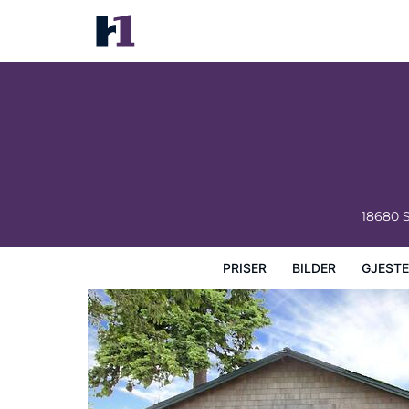
Poulsbo Inn & Suites
Priser
Bilder
Gjesteanmeldelser
Kart
Hotellfasil
18680 
PRISER
BILDER
GJEST