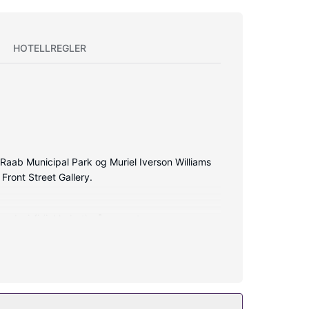
HOTELLREGLER
 Raab Municipal Park og Muriel Iverson Williams
 Front Street Gallery.
ed wi-fi (inkludert) på rommet, og
dert) og hårføner. Rommet har skrivebord og
gbasert utendørsbasseng. Dette hotellet tilbyr