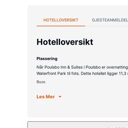
HOTELLOVERSIKT
GJESTEANMELDEL
Hotelloversikt
Plassering
Når Poulsbo Inn & Suites i Poulsbo er overnattin
Waterfront Park til fots. Dette hotellet ligger 11
Rom
Føl deg som hjemme i et av de 83 gjesterommene
Les Mer
underholdningen er sikret med kabel-TV. Rommene
mikrobølgeovn, samt telefon med lokalsamtaler (i
Fasiliteter på eiendommen
Benytt deg av rekreasjonsfasiliteter som tilbys 
også wi-fi (inkludert), peis i lobbyen og salgsaut