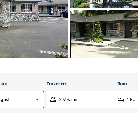
ato:
Travellers
Rom
ugust
2 Voksne
1 Ro