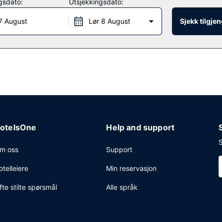
gsdato:
Utsjekkingsdato:
7 August
Lør 8 August
Sjekk tilgje
 forretningssenter, en døgnåpen resepsjon og bagasjeoppbevaring. Gje
otelsOne
Help and support
S
m oss
Support
otelleiere
Min reservasjon
fte stilte spørsmål
Alle språk