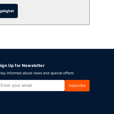
ngelighet
stene tilbys ubetjent parkering (inkludert) på
Sign Up for Newsletter
tay informed about news and special offers!
Subscribe