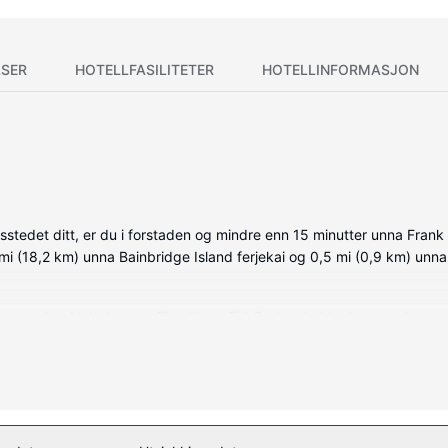
SER
HOTELLFASILITETER
HOTELLINFORMASJON
gsstedet ditt, er du i forstaden og mindre enn 15 minutter unna Frank
,3 mi (18,2 km) unna Bainbridge Island ferjekai og 0,5 mi (0,9 km) unna
, som har kjøleskap og Flatskjerm-TV. Du kan holde deg oppdatert m
 har privat bad med kombinert dusj/badekar, toalettartikler (inklu
nkludert).
på stedet, som blant annet et boblebad, et treningssenter og et seson
omat.