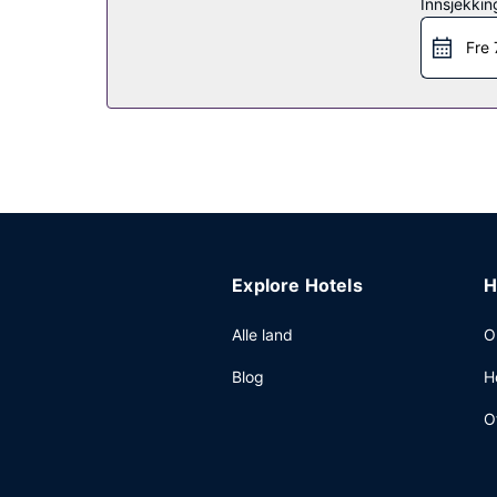
Innsjekkin
Andre fasiliteter
Fre 
Gjester har tilgang til blant annet et døgnåpent
stedet.
Explore Hotels
H
Alle land
O
Blog
H
O