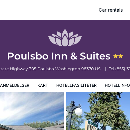
Car rentals
iteter
Hotellinformasjon
Hotellregler
Poulsbo Inn & Suites
State Highway 305
Poulsbo
Washington
98370
US
Tel.
(855) 
EANMELDELSER
KART
HOTELLFASILITETER
HOTELLINF