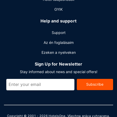
nyitva tartó recepció is igénybe vehető. Az autóval érkező
vendégek számára ingyenes egyéni parkolás biztosított a
GYIK
helyszínen.
Help and support
Support
Az én foglalásaim
Ezeken a nyelveken
Sign Up for Newsletter
Stay informed about news and special offers!
Subscribe
Copyright © 2001 - 2026
HotelsOne
. Všechna práva vyhrazena.