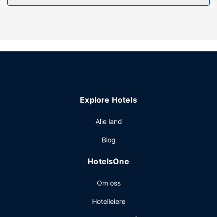
Du tilbys blant annet et treningssenter og wi-fi (inkludert)
og concierge-tjenester.
Restaurant
Som gjest på The Heartwood kan du spise et bedre måltid
på The Salt Line Restaurant. Stedet har en bar/lounge hvor
du kan slukke tørsten med din yndlingsdrink. Ferdiglaget
frokost tilbys daglig fra kl. 07.30 til kl. 10.00 mot et tillegg.
Andre fasiliteter
Explore Hotels
Gjester har tilgang til blant annet en PC-stasjon,
renseri-/vaskeritjenester og en døgnåpen resepsjon.
Alle land
Gjestene tilbys ubetjent parkering (inkludert) på stedet.
Blog
HotelsOne
Om oss
Hotelleiere