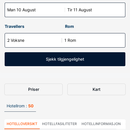
Man 10 August
Tir 11 August
Travellers
Rom
2 Voksne
1 Rom
Sjekk tilgjengelighet
Priser
Kart
Hotellrom :
50
HOTELLOVERSIKT
HOTELLFASILITETER
HOTELLINFORMASJON
HO