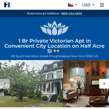
USD
Rezervace po telefonu:
(855) 334-6659
1 Br Private Victorian Apt in
Convenient City Location on Half Acre
Sl
83 South Hamilton Street
Poughkeepsie
New York
12601
US