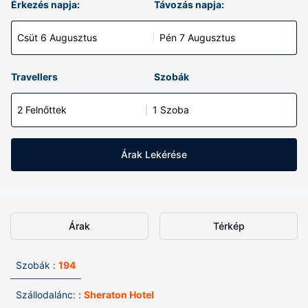
Érkezés napja:
Távozás napja:
Csüt 6 Augusztus
Pén 7 Augusztus
Travellers
Szobák
2 Felnőttek
1 Szoba
Árak Lekérése
Árak
Térkép
Szobák :
194
Szállodalánc: :
Sheraton Hotel