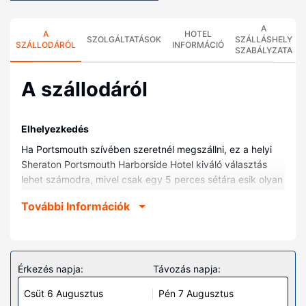
A
A
HOTEL
SZOLGÁLTATÁSOK
SZÁLLÁSHELY
SZÁLLODÁRÓL
INFORMÁCIÓ
SZABÁLYZATA
A szállodáról
Elhelyezkedés
Ha Portsmouth szívében szeretnél megszállni, ez a helyi
Sheraton Portsmouth Harborside Hotel kiváló választás
lehet számodra, mivel csak egy 5 perces sétára esik olyan
helyektől, mint pl. Piactér vagy Moffatt-Ladd-ház. Ez a
További Információk
helyi hotel kb. 25,6 km-re található Hampton Beach, ill.
18,4 km-re Long Sands Beach tengerpart helyszíneitől.
Szobák
Helyezze magát kényelembe a(z) 194 szoba egyikében,
Érkezés napja:
Távozás napja:
melyekben hűtőszekrény és síkképernyős televízió is
Csüt 6 Augusztus
Pén 7 Augusztus
található. Ingyenes vezeték nélküli internet-hozzáférés és