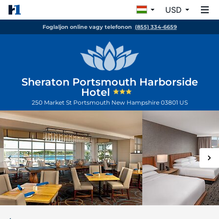
USD
Foglaljon online vagy telefonon
(855) 334-6659
Sheraton Portsmouth Harborside
Hotel
250 Market St
Portsmouth
New Hampshire
03801
US