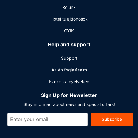
elérhető naponta reggeli 7:00 és 11:00 között.
Rólunk
Egyéb felszereltség
Hotel tulajdonosok
A szálláshelyen business center, gyorsított bejelentkezési
lehetőség és gyorsított kijelentkezési lehetőség is igénybe
GYIK
vehető. A(z) hotel több rendezvénytermet – konferenciatér
és tárgyalótermek – kínál különböző események
Help and support
lebonyolítására.
Support
Az én foglalásaim
Ezeken a nyelveken
Sign Up for Newsletter
Stay informed about news and special offers!
Subscribe