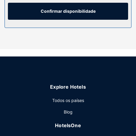
polibã/banheira, artigos de higiene grátis e secadores de
cabelo. As comodidades incluem ainda telefone, além de
Confirmar disponibilidade
cofres e de secretárias.
Serviço do hotel
Desfrute das várias propostas de lazer e entretenimento à
sua disposição, incluindo uma piscina interior e uma sala
de fitness aberta 24 horas. As facilidades adicionais
incluem Wi-fi grátis, uma loja de presentes/quiosque de
jornais e serviços para casamentos.
Restaurante
Peça o seu cocktail favorito no bar/lounge. O hotel serve
Explore Hotels
pequenos-almoços preparados no momento diariamente
entre as 7:00 e as 11:00 mediante uma sobretaxa.
Todos os países
Outros serviços
Blog
As principais comodidades incluem um business center,
Check-in rápido e registo de saída rápido. Entre os
HotelsOne
espaços para eventos deste hotel contam-se uma zona
para conferências e salas de reuniões.