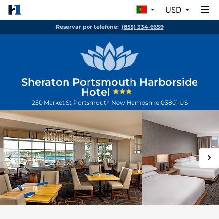
USD
Reservar por telefone:
(855) 334-6659
Sheraton Portsmouth Harborside
Hotel
250 Market St
Portsmouth
New Hampshire
03801
US