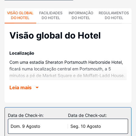
VISÃO GLOBAL
FACILIDADES
INFORMAÇÃO
REGULAMENTOS
DO HOTEL
DO HOTEL
DO HOTEL
DO HOTEL
Visão global do Hotel
Localização
Com uma estadia Sheraton Portsmouth Harborside Hotel,
ficará numa localização central em Portsmouth, a 5
minutos a pé de Market Square e de Moffatt-Ladd House.
Este hotel está a 25,6 km (15,9 mi) de Hampton Beach e a
Leia mais
18,4 km (11,4 mi) de Long Sands Beach.
Quartos
Sinta-se em casa num dos 194 quartos, com um frigorífico
e um televisor de ecrã plano. O acesso à internet sem fios
Data de Check-in:
Data de Check-out:
permite-lhe estar sempre contactável. Ao final do dia,
Dom. 9 Agosto
Seg. 10 Agosto
assista a uma seleção de canais via satélite. As casas de
banho privativas dispõem de uma combinação