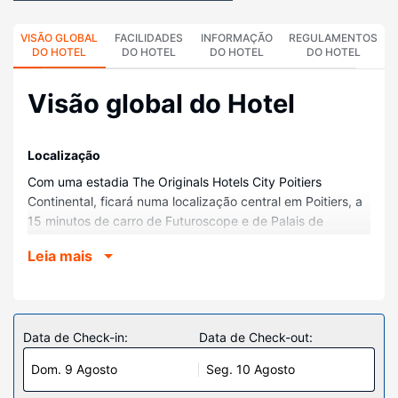
VISÃO GLOBAL
FACILIDADES
INFORMAÇÃO
REGULAMENTOS
DO HOTEL
DO HOTEL
DO HOTEL
DO HOTEL
Visão global do Hotel
Localização
Com uma estadia The Originals Hotels City Poitiers
Continental, ficará numa localização central em Poitiers, a
15 minutos de carro de Futuroscope e de Palais de
Justice. Este hotel está a 1,4 km (0,8 mi) de Place Charles
Leia mais
de Gaulle e a 1,4 km (0,9 mi) de Igreja de St-Hilaire-le-
Grand.
Quartos
Sinta-se em casa num dos 40 quartos. O acesso à internet
Data de Check-in:
Data de Check-out:
sem fios permite-lhe estar sempre contactável. Ao final do
Dom. 9 Agosto
Seg. 10 Agosto
dia, assista a uma seleção de canais digitais. As casas de
banho privativas dispõem de uma combinação