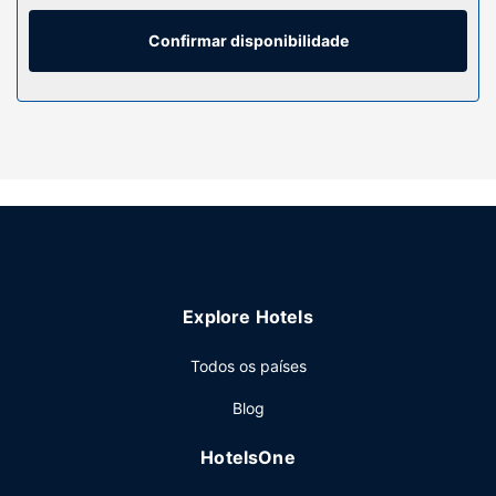
polibã/banheira, artigos de higiene grátis e secadores de
cabelo. As comodidades incluem ainda secretárias, a
Confirmar disponibilidade
limpeza dos quartos é efetuada Limpeza dos quartos a
pedido, e poderá ainda solicitar ferros/tábuas de engomar.
Serviço do hotel
Desfrute de fantásticas vistas a partir da açoteia ou tire
partido das várias comodidades e serviços ao seu dispor,
incluindo Wi-fi grátis.
Restaurante
O hotel serve pequenos-almoços buffet diariamente entre
as 5:00 e as 10:00 mediante uma sobretaxa.
Explore Hotels
Outros serviços
As principais comodidades incluem uma receção aberta
Todos os países
24 horas, assistência multilingue e elevador.
Blog
HotelsOne