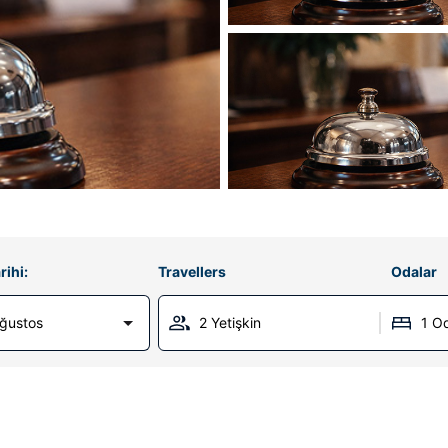
rihi:
Travellers
Odalar
Ağustos
2 Yetişkin
1 O