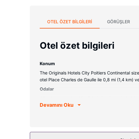
OTEL ÖZET BILGILERI
GÖRÜŞLER
Otel özet bilgileri
Konum
The Originals Hotels City Poitiers Continental si
otel Place Charles de Gaulle ile 0,8 mi (1,4 km) ve
Odalar
40 oda mevcuttur. Misafirlerimize ücretsiz kablosuz
Devamını Oku
kombinasyonu, ücretsiz banyo/kozmetik ürünleri v
hizmeti verilmektedir. Ayrıca misafirler ütü/ütü m
Otelin güzelliği
Zemin katta teras ile manzaranın tadını çıkartın v