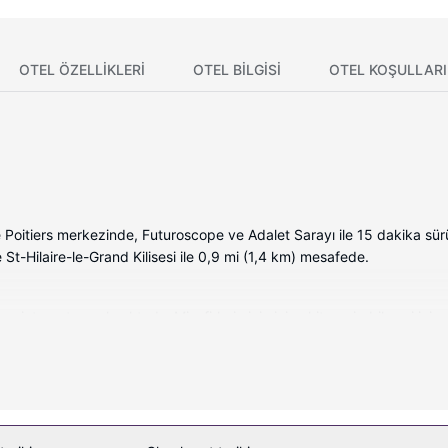
OTEL ÖZELLIKLERI
OTEL BILGISI
OTEL KOŞULLARI
ze Poitiers merkezinde, Futuroscope ve Adalet Sarayı ile 15 dakika s
 St-Hilaire-le-Grand Kilisesi ile 0,9 mi (1,4 km) mesafede.
 internet sunulmaktadır. Misafirlerimizin iyi vakit geçirebilmesi için 
e saç kurutma makinesi vardır. Misafirlere masa gibi imkânlar ve kola
asası isteyebilmektedir.
e ücretsiz kablosuz İnternet gibi imkânlardan/kolaylıklardan yararlanı