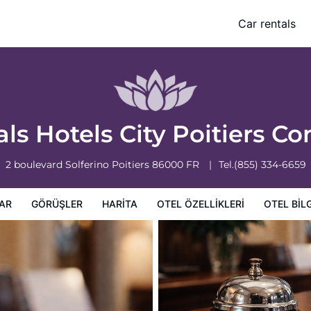
ntal
Car rentals
leri
Otel bilgileri
Otel Koşulları
ls Hotels City Poitiers Co
2 boulevard Solferino
Poitiers
86000
FR
Tel.
(855) 334-6659
AR
GÖRÜŞLER
HARITA
OTEL ÖZELLIKLERI
OTEL BILG