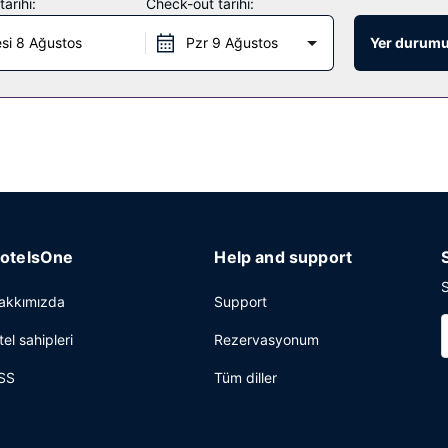
arihi:
Check-out tarihi:
üfe kahvaltı servisi yapılmaktadır.
si 8 Ağustos
Pzr 9 Ağustos
Yer durumu
zla dil bilen personel ve asansör mevcuttur.
otelsOne
Help and support
S
akkımızda
Support
tel sahipleri
Rezervasyonum
SS
Tüm diller