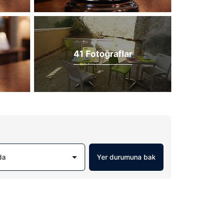
41 Fotoğraflar
da
Yer durumuna bak