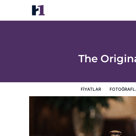
The Originals Hotels City Poitiers Contine
Fiyatlar
Fotoğraflar
Görüşler
Harita
Otel Özellik
The Origina
FIYATLAR
FOTOĞRAFL