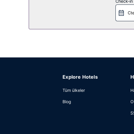
Restoran
Check-in t
Misafirlere her gün 5 ve 10 arasında ücretli açık b
Cte
Diğer güzellikler
Misafirler için 24 saat açık resepsiyon, birden fa
Explore Hotels
H
Tüm ülkeler
H
Blog
O
S