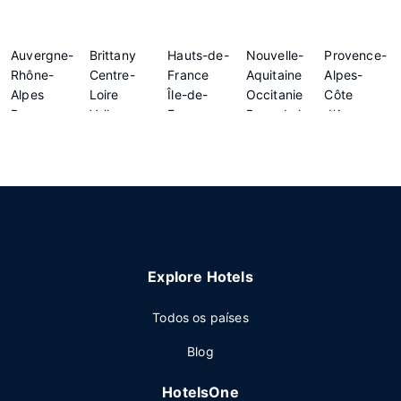
Auvergne-
Brittany
Hauts-de-
Nouvelle-
Provence-
Rhône-
Centre-
France
Aquitaine
Alpes-
Alpes
Loire
Île-de-
Occitanie
Côte
Bourgogne-
Valley
France
Pays de la
d'Azur
Franche-
Grand Est
Normandy
Loire
Comté
Explore Hotels
Todos os países
Blog
HotelsOne