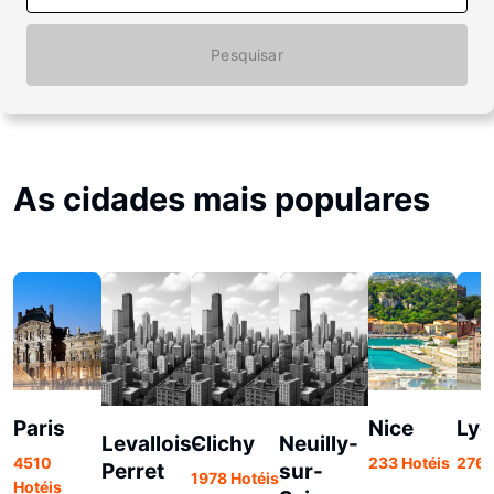
Pesquisar
As cidades mais populares
Paris
Nice
Lyo
Levallois-
Clichy
Neuilly-
4510
233 Hotéis
276 
Perret
sur-
1978 Hotéis
Hotéis