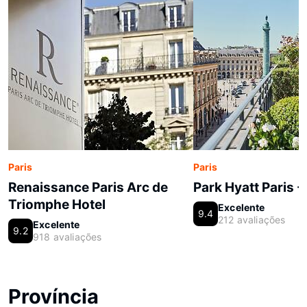
Paris
Paris
Renaissance Paris Arc de
Park Hyatt Paris 
Triomphe Hotel
Excelente
9.4
212 avaliações
Excelente
9.2
918 avaliações
Província