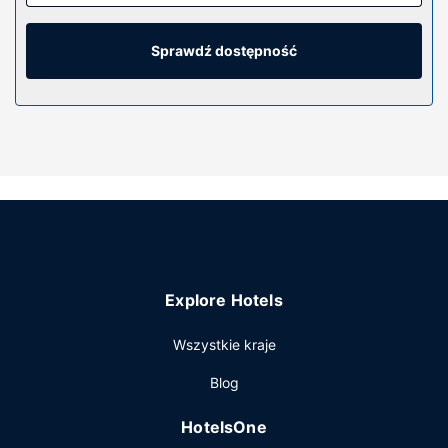
Bezpłatny przewodowy i bezprzewodowy dostęp do
internetu zapewni łączność ze światem, a 32-cal. telewizor
LCD i telewizja kablowa — rozrywkę. Prywatna łazienka —
Sprawdź dostępność
wyposażenie: prysznic, prysznic z deszczownicą i
bezpłatne przybory toaletowe. Udogodnienia obejmują
sejfy i biurka oraz telefon (bezpłatne połączenia
telefoniczne miejscowe).
Udogodnienia w obiekcie
Dostępne udogodnienia rekreacyjne to jacuzzi, centrum
fitness oraz sezonowy basen odkryty. Ten hotel oferuje
udogodnienia takie jak bezpłatny bezprzewodowy dostęp
do internetu, telewizor w holu i grill.
Restauracja
Explore Hotels
Twój apetyt zaspokoi The Bistro, restauracja, której
Wszystkie kraje
specjalnością jest kuchnia taka jak kuchnia amerykańska i
gdzie możesz zjeść posiłek taki jak kolacja. Możesz także
Blog
pójść po przekąski, które serwują miejsca takie jak
kawiarnia.Ożywcze napoje znajdziesz w jednym z lokali:
HotelsOne
bar/salon klubowy. Za niewielką opłatą jest podawane