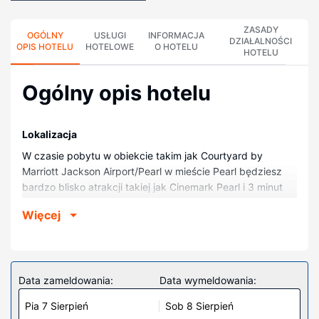
ZASADY
OGÓLNY
USŁUGI
INFORMACJA
DZIAŁALNOŚCI
OPIS HOTELU
HOTELOWE
O HOTELU
HOTELU
Ogólny opis hotelu
Lokalizacja
W czasie pobytu w obiekcie takim jak Courtyard by
Marriott Jackson Airport/Pearl w mieście Pearl będziesz
bardzo blisko atrakcji takiej jak Cinemark Pearl i 3 minut
samochodem od miejsca takiego jak Stadion Trustmark
Więcej
Park. Hotel znajduje się 5,5 km od atrakcji takiej jak
Jezioro Patterson i 8,1 km od miejsca takiego jak Old
Capitol Museum.
Pokoje
Data zameldowania:
Data wymeldowania:
Poczuj się jak w domu w 105 klimatyzowanych pokojach,
Pia 7 Sierpień
Sob 8 Sierpień
których wyposażenie to lodówka i kuchenka mikrofalowa.