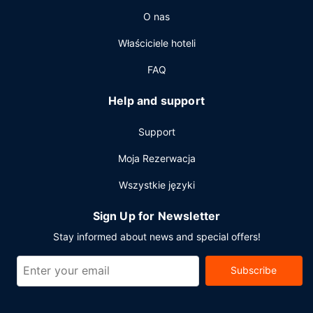
śniadanie na zamówienie.
O nas
Pozostałe udogodnienia
Właściciele hoteli
Udogodnienia biznesowe to bezpłatny przewodowy
dostęp do internetu, centrum biznesowe oraz ekspresowe
FAQ
zameldowanie. Jeżeli planujesz spotkanie w mieście Pearl,
hotel oferuje pomieszczenia konferencyjne oraz sala
Help and support
konferencyjna o łącznej powierzchni 111 m kw. (1200
stopy kwadratowe). Bezpłatne udogodnienia to transport
Support
z lotniska i na lotnisko (na życzenie).
Moja Rezerwacja
Wszystkie języki
Sign Up for Newsletter
Stay informed about news and special offers!
Subscribe