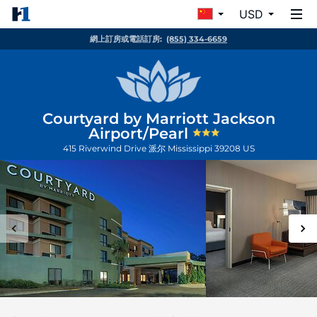
USD
網上訂房或電話訂房:
(855) 334-6659
Courtyard by Marriott Jackson
Airport/Pearl
415 Riverwind Drive
派尔
Mississippi
39208
US