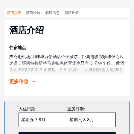
酒店介绍
酒店设施
酒店信息
酒店政策
酒店介绍
住宿地点
杰克逊机场/明珠城万怡酒店位于派尔，距离电影院珍珠仅咫尺
之遥，距离特拉斯特马克帕克体育场也只有 3 分钟车程。 此酒
店距离帕特森湖 3.4 英里（5.5 公里），距离旧国会大厦博物
馆 5 英里（8.1 公里）。
更多信息
客房
有 105 间空调客房提供冰箱和微波炉；您定能在旅途中找到家
的舒适。免费提供有线和无线上网，此外，32 英寸液晶电视提
供有线频道，可满足您的娱乐需求。配备淋浴设施的私人浴室
入住日期:
退房日期:
提供大花洒淋浴喷头和免费洗浴用品。便利设施包括保险箱和
星期五 7 8月
星期六 8 8月
书桌，以及带有免费市内通话的电话。
物业设施