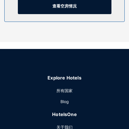
一定要享受一下热水浴缸、健身中心和季节性开放的室外游泳
查看空房情况
池等度假设施。此酒店的其他特色包括免费 WiFi、公共区电视
和烧烤炉。
餐厅
您可以去The Bistro享用晚餐，该餐厅主打美洲菜。您还可以
在咖啡馆吃些点心。您可以到酒吧/酒廊，点一杯喜欢的饮品，
畅饮一番。收费提供即点即煮。
其他设施
特色服务/设施包括免费高速有线上网、商务中心和快速入住。
计划在派尔举办活动？这家酒店拥有 111 平方米（1200 平方
英尺）的空间，包括会议场地和会议室。按要求提供的往返机
Explore Hotels
场班车是免费的。
所有国家
Blog
HotelsOne
关于我们