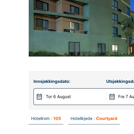
Innsjekkingsdato:
Utsjekkingsd
Tor 6 August
Fre 7 A
Hotellrom :
105
Hotellkjede :
Courtyard