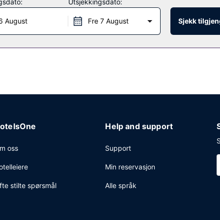
gsdato:
Utsjekkingsdato:
6 August
Fre 7 August
Sjekk tilgje
sialiserer seg på amerikanske retter. Du kan også få noe lett å bite 
get frokost tilbys mot et tillegg.
ttilgang (inkludert), et forretningssenter og hurtiginnsjekking. Planleg
 opp til 111 kvadratmeter, blant annet konferanserom og møterom. Gje
otelsOne
Help and support
S
m oss
Support
otelleiere
Min reservasjon
fte stilte spørsmål
Alle språk