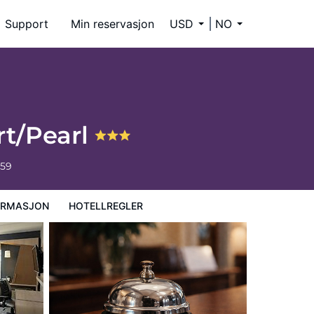
Support
Min reservasjon
USD
NO
rt/Pearl
659
ORMASJON
HOTELLREGLER