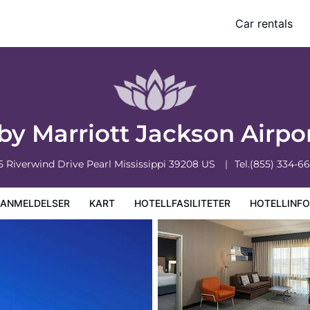
arl
Car rentals
iteter
Hotellinformasjon
Hotellregler
by Marriott Jackson Airpo
5 Riverwind Drive
Pearl
Mississippi
39208
US
Tel.
(855) 334-6
EANMELDELSER
KART
HOTELLFASILITETER
HOTELLINF