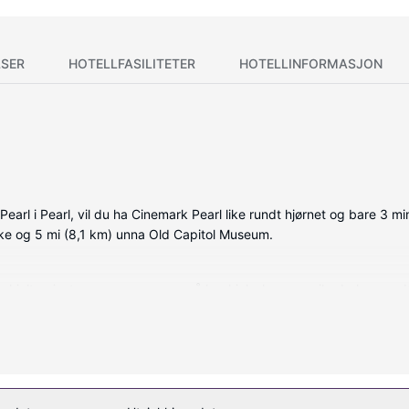
SER
HOTELLFASILITETER
HOTELLINFORMASJON
arl i Pearl, vil du ha Cinemark Pearl like rundt hjørnet og bare 3 min
ake og 5 mi (8,1 km) unna Old Capitol Museum.
vkjølte gjesterommene, som også har kjøleskap og mikrobølgeovn. Kab
D-TV med kabel-TV. Rommene har privat bad med dusj, regndusjhode 
kludert).
eningssenter og et sesongbasert utendørsbasseng. Dette hotellet har 