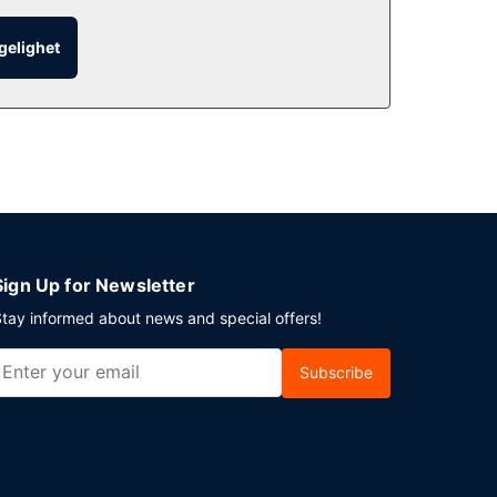
ngelighet
i på kafeen. Stedet har en bar/lounge hvor du
ger du en event i Pearl? Som en av dette hotellet
stene tilbys buss til og fra flyplassen på
Sign Up for Newsletter
tay informed about news and special offers!
Subscribe