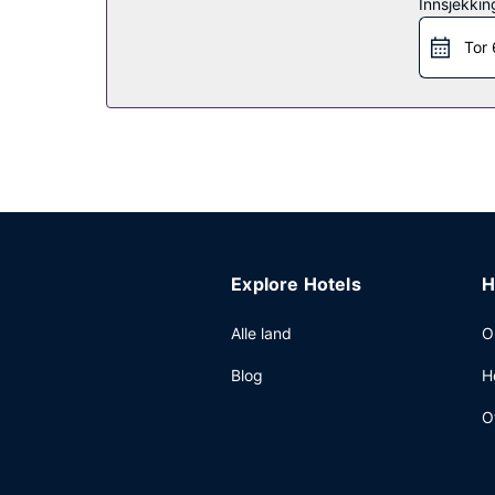
Innsjekkin
Restaurant
Tor 
Spis middag på The Bistro, en restaurant som spe
kan slukke tørsten med din yndlingsdrink. Ferdigla
Andre fasiliteter
Gjester har tilgang til blant annet kablet interne
sine gjester tilbys du møte- og konferanserom på
forespørsel uten ekstra kostnad .
Explore Hotels
H
Alle land
O
Blog
H
O