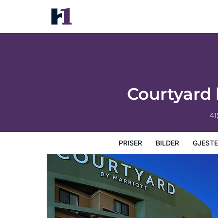
Courtyard by Marriott Jackson Airport/Pe
Priser
Bilder
Gjesteanmeldelser
Kart
Hotellfasil
Courtyard 
41
PRISER
BILDER
GJEST