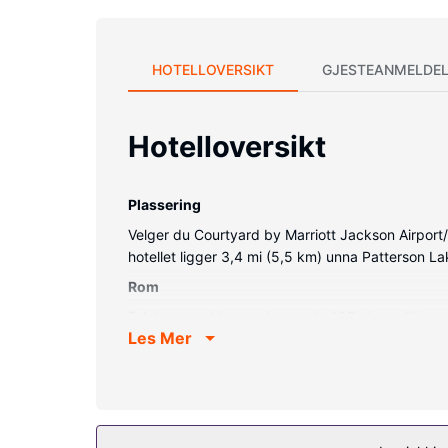
HOTELLOVERSIKT
GJESTEANMELDEL
Hotelloversikt
Plassering
Velger du Courtyard by Marriott Jackson Airport/Pe
hotellet ligger 3,4 mi (5,5 km) unna Patterson L
Rom
Føl deg som hjemme i et av de 105 aircondition-a
Les Mer
underholdningen er sikret med en 32-tommers LC
og skrivebord, samt telefon med lokalsamtaler (in
Fasiliteter på eiendommen
Nyt rekreasjonsfasiliteter som et boblebad, et tr
grill.