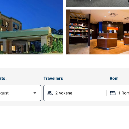
ato:
Travellers
Rom
ugust
2 Voksne
1 Ro