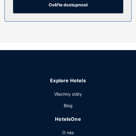
vana či sprcha, toaletní potřeby zdarma a vysoušeč vlasů.
Ověřte dostupnost
Vybavení nemovitosti
Wellness centrum nabízí následující služby: masáže, péče
o tělo a péče o obličej. Můžete využít širokou nabídku
rekreačních zařízení, mezi něž patří mimo jiné 2 venkovní
bazény, venkovní tenisové kurty a fitness centrum.
Součástí vybavení jsou také bezdrátový internet zdarma,
rozšířené recepční služby a hlídání dětí / péče o děti za
příplatek.
Restaurace
Explore Hotels
Když dostanete hlad, bude vám k dispozici nejen
restaurace The Bay a kavárna, ale také pokojová služba s
Všechny státy
omezeným provozem, chcete-li zůstat v pohodlí svého
pokoje. Chcete-li si vychutnat svůj oblíbený nápoj, bude
Blog
vám k dispozici bar/salonek, bazénový bar nebo 2 bary u
bazénu. Hotel podává denně od 6:00 do 10:30 za
HotelsOne
příplatek bufetovou snídani.
Další vybavení
O nás