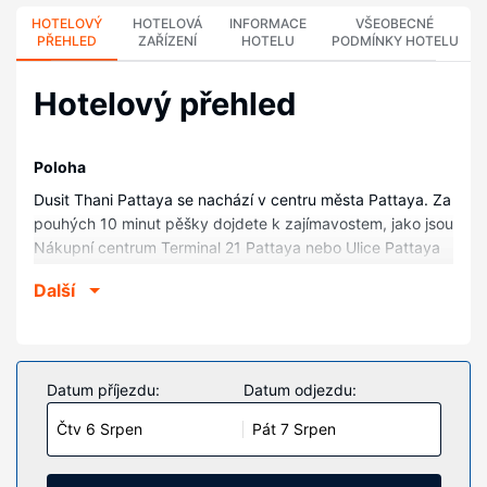
HOTELOVÝ
HOTELOVÁ
INFORMACE
VŠEOBECNÉ
PŘEHLED
ZAŘÍZENÍ
HOTELU
PODMÍNKY HOTELU
Hotelový přehled
Poloha
Dusit Thani Pattaya se nachází v centru města Pattaya. Za
pouhých 10 minut pěšky dojdete k zajímavostem, jako jsou
Nákupní centrum Terminal 21 Pattaya nebo Ulice Pattaya
Beach Road. Tento hotel na pláži se nachází 1,5 km od Art
Další
in Paradise a 1,6 km od Pláž Pattaya.
Pokoje
V jednom z 457 klimatizovaných pokojů, k jejichž vybavení
patří lednička a LCD televize, se budete cítit jako doma. K
Datum příjezdu:
Datum odjezdu:
pokoji náleží vlastní balkon. Bezdrátový internet zdarma
Čtv 6 Srpen
Pát 7 Srpen
vám zajistí spojení se světem a televize, která nabízí
satelitní kanály, a DVD přehrávačem dobrou zábavu.
Soukromé koupelny nabízí vybavení, jehož součástí jsou