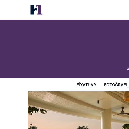
Dusit Thani Pattaya
Fiyatlar
Fotoğraflar
Görüşler
Harita
Otel Özellik
FIYATLAR
FOTOĞRAFL