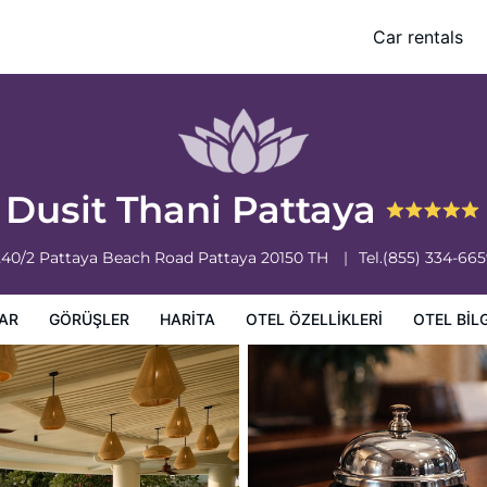
Car rentals
leri
Otel bilgileri
Otel Koşulları
Dusit Thani Pattaya
240/2 Pattaya Beach Road
Pattaya
20150
TH
Tel.
(855) 334-66
AR
GÖRÜŞLER
HARITA
OTEL ÖZELLIKLERI
OTEL BILG