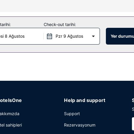
bakımı ve yüz bakımı sunulmaktadır. Misafirlerimiz için 2 açık yüzme 
z İnternet, danışma (concierge) hizmetleri ve bebek bakımı (ücretli) 
arihi:
Check-out tarihi:
kkânında/kafede hafif yemek servisi yapılıyor. Misafirler için otelde 
si 8 Ağustos
Pzr 9 Ağustos
Yer durumu
rı barı ile serinletici bir içki içerek rahatlayın. Misafirlere her gün 
retsiz gazete servisi mevcuttur. Pattaya bölgesinde bir etkinlik mi plan
ktadır. Misafirler için gidiş-dönüş havaalanı transfer servisi 24 saat
otelsOne
Help and support
S
akkımızda
Support
tel sahipleri
Rezervasyonum