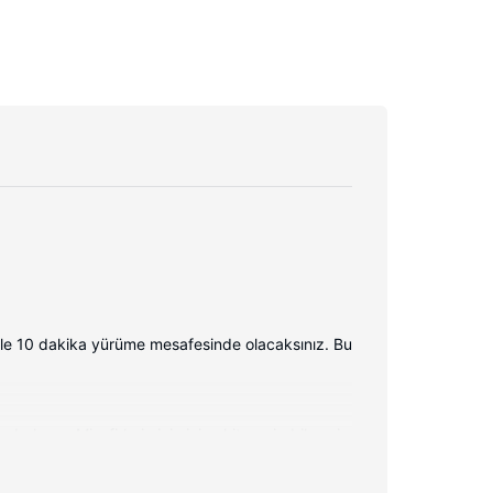
ile 10 dakika yürüme mesafesinde olacaksınız. Bu
bulunur. Misafirlerimizin iyi vakit geçirebilmesi
zmetik ürünleri ve saç kurutma makinesi vardır.