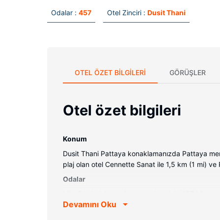
Odalar :
457
Otel Zinciri :
Dusit Thani
OTEL ÖZET BILGILERI
GÖRÜŞLER
Otel özet bilgileri
Konum
Dusit Thani Pattaya konaklamanızda Pattaya merk
plaj olan otel Cennette Sanat ile 1,5 km (1 mi) ve 
Odalar
Misafirlerimizin konforu ve rahatı için 457 klimal
Devamını Oku
için uydu kanalları, DVD oynatıcı ve ücretsiz kab
Otelin güzelliği