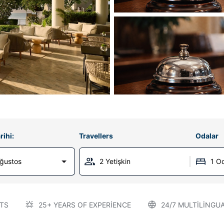
rihi:
Travellers
Odalar
Ağustos
2 Yetişkin
1 O
TS
25+ YEARS OF EXPERIENCE
24/7 MULTILINGU