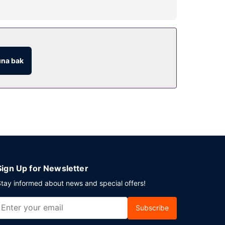
havuzu, açık tenis kortları ve spor salonu
sunulmaktadır.
ayrıca belirli saatlerde oda servisi mevcut.
na bak
6 ve 10.30 arasında ücretli açık büfe kahvaltı
lıyorsunuz? Bu otel misafirlerimize 323 ayak kare
 ücretli olarak hizmet vermektedir, ayrıca otelde
Sign Up for Newsletter
tay informed about news and special offers!
Subscribe