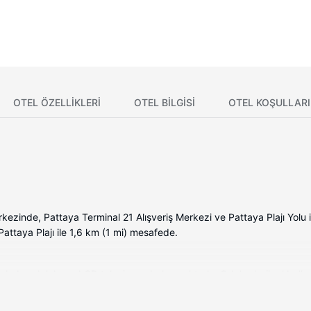
OTEL ÖZELLIKLERI
OTEL BILGISI
OTEL KOŞULLARI
ezinde, Pattaya Terminal 21 Alışveriş Merkezi ve Pattaya Plajı Yolu 
Pattaya Plajı ile 1,6 km (1 mi) mesafede.
ı oda buzdolabı ve LCD televizyon bulunmaktadır. Odalarda özel balkon 
losuz internet vardır. Özel banyo, küvet veya duş, ücretsiz banyo/ko