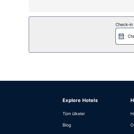
Misafirlerimize tam donanımlı spada masaj, vücut 
mevcuttur. Bu otelde misafirlere ücretsiz kablosu
Restoran
Check-in t
The Bay yemek servisi için müsait, ayrıca kahve dü
Cte
Bar/oturma salonu, havuz barı veya bir 2 havuz kena
servisi yapılmaktadır.
Diğer güzellikler
Misafirler için ofis, limuzin hizmeti ve lobide üc
alanda konferans merkezi ve toplantı odaları sunma
ücretsiz otopark vardır.
Explore Hotels
H
Tüm ülkeler
H
Blog
O