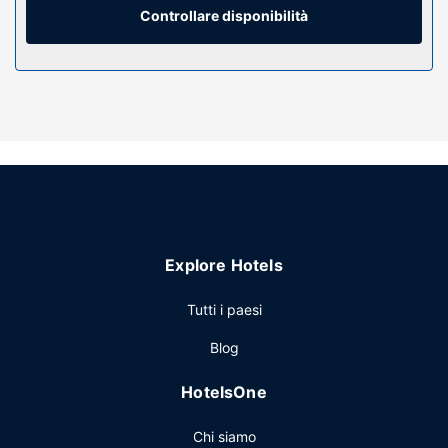
gratuiti e asciugacapelli.
Controllare disponibilità
Attrattive della proprietà
Rilassati presso la spa con servizi completi, dove ti
attendono massaggi, trattamenti per il corpo e trattamenti
per il viso. Il divertimento è assicurato grazie ad un'ampia
gamma di servizi, che include 2 piscine all'aperto, campi
da tennis all'apertoe una palestra. Questo hotel propone,
inoltre, il Wi-Fi gratuito, servizi di concierge e un servizio
babysitter a pagamento.
Ristorante
Explore Hotels
Gusta le specialità di The Bay e i drink disponibili al
bar/caffetteria. un hotel offre anche servizio in camera con
Tutti i paesi
orario limitato. Rilassati con un drink rinfrescante: troverai
un bar/lounge, un bar sull'acqua e 2 bar a bordo piscina.
Blog
La colazione a buffet è disponibile a pagamento tutti i
giorni dalle ore 06:00 alle ore 10:30.
HotelsOne
Altre attrattive
Chi siamo
Potrai usufruire di un business center, servizio auto o