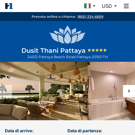
USD
Prenota online o chiama:
(855) 334-6659
Dusit Thani Pattaya
240/2 Pattaya Beach Road
Pattaya
20150
TH
Data di arrivo:
Data di partenza: