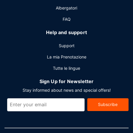
limousine e quotidiani gratuiti nella hall. Stai pianificando
Albergatori
un evento a Pattaya? Presso un hotel avrai a disposizione
30 metri quadrati di spazio con un centro congressi e sale
FAQ
riunioni. Potrai usufruire di una navetta da e per l'aeroporto
24 ore su 24 a pagamento; inoltre, in loco troverai il un
Help and support
parcheggio gratuito.
Support
La mia Prenotazione
Tutte le lingue
Sign Up for Newsletter
Stay informed about news and special offers!
Subscribe