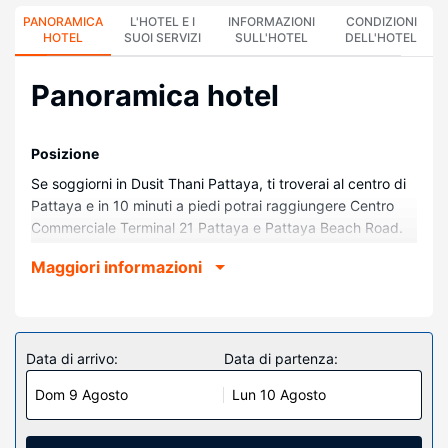
PANORAMICA
L'HOTEL E I
INFORMAZIONI
CONDIZIONI
HOTEL
SUOI SERVIZI
SULL'HOTEL
DELL'HOTEL
Panoramica hotel
Posizione
Se soggiorni in Dusit Thani Pattaya, ti troverai al centro di
Pattaya e in 10 minuti a piedi potrai raggiungere Centro
Commerciale Terminal 21 Pattaya e Pattaya Beach Road.
Questo hotel sulla spiaggia dista 1,5 km da Art in Paradise
Maggiori informazioni
e 1,6 km da Spiaggia di Pattaya.
Camere
Rilassati in una delle 457 camere con aria condizionata
della struttura, complete di frigorifero e TV LCD. Le camere
Data di arrivo:
Data di partenza:
sono dotate di balcone. I canali via satellite e lettore DVD
Dom 9 Agosto
Lun 10 Agosto
sono l'ideale per concedersi un po' di svago, mentre il Wi-
Fi gratuito ti consente di restare in contatto con il mondo. Il
bagno in camera dispone di vasca o doccia, set di cortesia