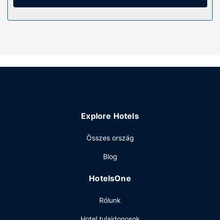
zuhanyzó is) felszerelései közé tartozik ingyenes
piperecikkek és hajszárító.
Az ingatlanhoz tartozó felszereltség
Hogy tejesen ellazuljon és kikapcsoljon, gyönyörködjön
a(z) terasz és a(z) kert nyújtotta kilátásban. Az egyéb
szolgáltatások és létesítmények közé tartozik a(z)
ingyenes wifihozzáférés. A hotel kiegészítő szolgáltatásai
között szerepelnek a következők:
kirándulás/belépőjegyek foglalása, piknikező hely és
grillezési lehetőség.
Explore Hotels
Étterem
Összes ország
Room 9 Hometel vendégei a helyi étterem kínálatából
falatozhatnak. Ingyenes önkiszolgáló rendszer reggelit
Blog
szolgálnak fel ingyenes reggeli naponta 7:00 és 10:30
között.
HotelsOne
Egyéb felszereltség
Rólunk
A szálláshelyen vegytisztítási/ruhatisztítási szolgáltatások,
poggyászok tárolása lehetséges és kávé/tea a közös
Hotel tulajdonosok