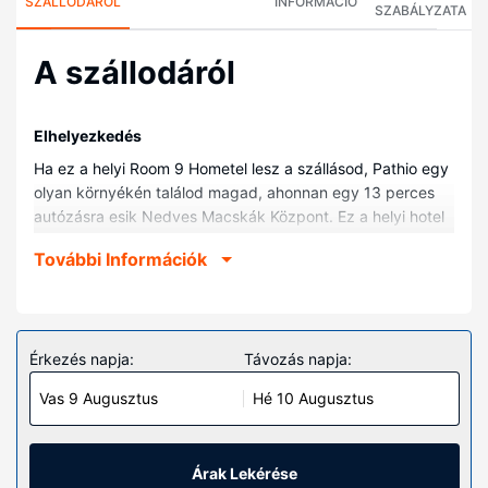
SZÁLLODÁRÓL
INFORMÁCIÓ
SZABÁLYZATA
A szállodáról
Elhelyezkedés
Ha ez a helyi Room 9 Hometel lesz a szállásod, Pathio egy
olyan környékén találod magad, ahonnan egy 13 perces
autózásra esik Nedves Macskák Központ. Ez a helyi hotel
kb. 13,2 km-re található Ao Yai-I strand, ill. 18,9 km-re
További Információk
Tham Thong-Bang Boet strand helyszíneitől.
Szobák
Helyezze magát kényelembe a(z) 15 légkondicionált
szoba egyikében, melyekben hűtőszekrény és
Érkezés napja:
Távozás napja:
síkképernyős televízió is található. A szobákhoz egy privát
Vas 9 Augusztus
Hé 10 Augusztus
belső udvar tartozik. Ingyenes vezeték nélküli internet-
hozzáférés és a televíziókon nézhető kábelcsatornák
kínálata mind a vendégek kikapcsolódását szolgálja. A(z)
privát fürdőszoba (kizárólag azok, melyekben van
Árak Lekérése