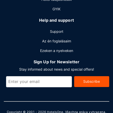
helyiségekben is igénybe vehető. Retúr reptéri transzfer
(éjjel-nappal) felár ellenében vehető igénybe. Az autóval
GYIK
érkező vendégek számára ingyenes egyéni parkolás
biztosított a helyszínen.
Help and support
Support
Az én foglalásaim
Ezeken a nyelveken
Sign Up for Newsletter
Stay informed about news and special offers!
Subscribe
Copyright © 2001 - 2026
HotelsOne
. Všechna práva vyhrazena.