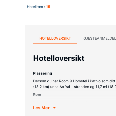
Hotellrom :
15
HOTELLOVERSIKT
GJESTEANMELDEL
Hotelloversikt
Plassering
Dersom du har Room 9 Hometel i Pathio som ditt ov
(13,2 km) unna Ao Yai-I-stranden og 11,7 mi (1
Rom
Føl deg som hjemme i et av de 15 aircondition-
Les Mer
oppdatert med wi-fi (inkludert) på rommet, og un
Fasiliteter på eiendommen