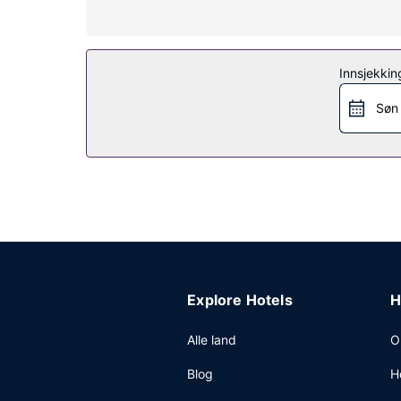
Nyt utsikten fra en terrasse og en hage og dra nytte
Restaurant
Innsjekkin
På Room 9 Hometel kan du spise et bedre måltid i r
Andre fasiliteter
Søn
Gjester har tilgang til blant annet renseri-/vask
tillegg, og ubetjent parkering (inkludert) er tilgj
Explore Hotels
H
Alle land
O
Blog
H