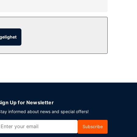
billettassistanse, piknikområde og grill.
l. 07.00 til kl. 10.30.
ngelighet
ilbys flyplasstransport døgnet rundt, mot et
Sign Up for Newsletter
tay informed about news and special offers!
Subscribe