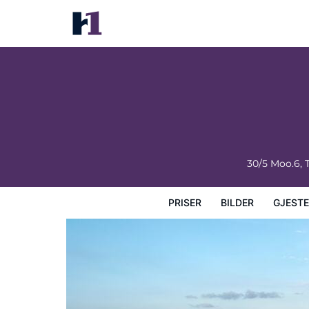
Room 9 Hometel
Priser
Bilder
Gjesteanmeldelser
Kart
Hotellfasil
30/5 Moo.6, 
PRISER
BILDER
GJEST