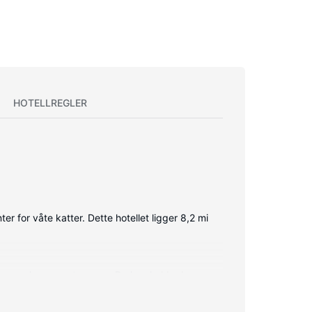
HOTELLREGLER
 for våte katter. Dette hotellet ligger 8,2 mi
mmene har egen terrasse. Du kan holde deg
j, toalettartikler (inkludert) og hårføner.