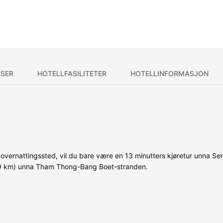
SER
HOTELLFASILITETER
HOTELLINFORMASJON
ernattingssted, vil du bare være en 13 minutters kjøretur unna Senter
8,9 km) unna Tham Thong-Bang Boet-stranden.
avkjølte gjesterommene som også har kjøleskap og Flatskjerm-TV. Ro
derholdningen er sikret med kabel-TV. Rommene har privat bad med dus