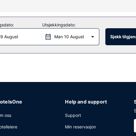
 av fasiliteter som wi-fi (inkludert). Dette hotellet har i tillegg tur-/
gsdato:
Utsjekkingsdato:
estauranten. Selvbetjent frokost er inkludert og serveres daglig fra k
 9 August
Man 10 August
Sjekk tilgje
eritjenester, bagasjeoppbevaring og kaffe på fellesområdet. Gjestene t
engelig i nærheten.
otelsOne
Help and support
S
m oss
Support
otelleiere
Min reservasjon