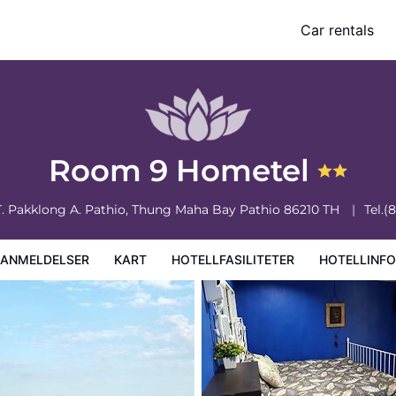
Car rentals
iteter
Hotellinformasjon
Hotellregler
Room 9 Hometel
T. Pakklong A. Pathio, Thung Maha Bay
Pathio
86210
TH
Tel.
(
EANMELDELSER
KART
HOTELLFASILITETER
HOTELLINF