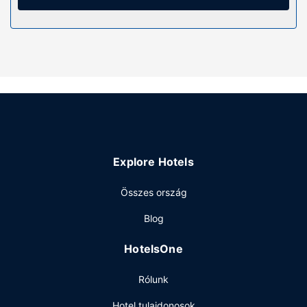
Az ingatlanhoz tartozó felszereltség
Hogy tejesen ellazuljon és kikapcsoljon, gyönyörködjön
a(z) terasz nyújtotta kilátásban. Az egyéb szolgáltatások
és létesítmények közé tartozik ingyenes wifihozzáférés és
kirándulás/belépőjegyek foglalása.
Étterem
Helyi konyha szerinti étkezés reggeli felár ellenében
elérhető naponta reggeli 7:00 és 8:00 között.
Egyéb felszereltség
Explore Hotels
A szálláshelyen vegytisztítási/ruhatisztítási szolgáltatások,
24 órában nyitva tartó recepció és poggyászok tárolása
Összes ország
lehetséges is igénybe vehető. Az autóval érkező
Blog
vendégek számára ingyenes egyéni parkolás biztosított a
helyszínen.
HotelsOne
Rólunk
Hotel tulajdonosok