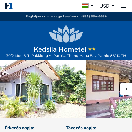
USD
Foglaljon online vagy telefonon
(855) 334-6659
Kedsila Hometel
30/2 Moo.6, T. Pakklong A. Pathiu, Thung Maha Bay
Pathio
86210
TH
Érkezés napja:
Távozás napja: