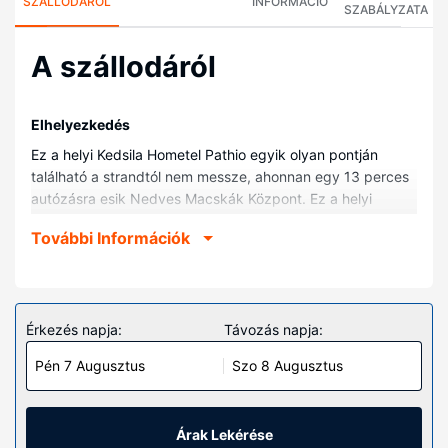
SZÁLLODÁRÓL
INFORMÁCIÓ
SZABÁLYZATA
A szállodáról
Elhelyezkedés
Ez a helyi Kedsila Hometel Pathio egyik olyan pontján
található a strandtól nem messze, ahonnan egy 13 perces
autózásra esik Nedves Macskák Központ. Ez a helyi
vízparti vendégház kb. 13 km-re található Ao Yai-I strand,
További Információk
ill. 18,9 km-re Tham Thong-Bang Boet strand helyszíneitől.
Szobák
Helyezze magát kényelembe a(z) 6 légkondicionált szoba
egyikében. A szobákhoz egy privát erkély tartozik.
Érkezés napja:
Távozás napja:
Kapcsolatban maradhat barátaival, családtagjaival, vagy
Pén 7 Augusztus
Szo 8 Augusztus
éppen üzleti ügyeit intézheti, hiszen a szobákban
ingyenes vezeték nélküli internet-hozzáférés is elérhető. A
fürdőszobák mindegyikében van zuhanyzó és ingyenes
piperecikkek is.
Árak Lekérése