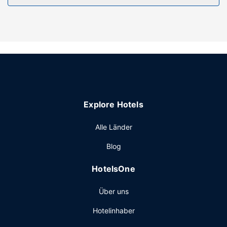
Tourenplanung/beim Ticketerwerb.
Restaurant
Gegen Gebühr wird täglich von 07:00 Uhr bis 08:00 Uhr
ein einheimisches Frühstück angeboten.
Sonstige Einrichtungen
Zum Angebot gehören ein Textilreinigungsservice, eine
rund um die Uhr besetzte Rezeption und eine
Gepäckaufbewahrung. Vor Ort gibt es Folgendes: Parken
Explore Hotels
ohne Service (kostenlos).
Alle Länder
Blog
HotelsOne
Über uns
Hotelinhaber