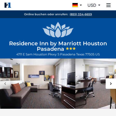
USD
Online buchen oder anrufen:
(855) 334-6659
Residence Inn by Marriott Houston
Pasadena
4711 E Sam Houston Pkwy S
Pasadena
Texas
77505
US