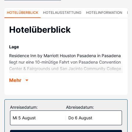
HOTELÜBERBLICK
HOTELAUSSTATTUNG
HOTELINFORMATION
HO
Hotelüberblick
Lage
Residence Inn by Marriott Houston Pasadena in Pasadena
liegt nur eine 10-minütige Fahrt von Pasadena Convention
Center & Fairgrounds und San Jacinto Community College
entfernt. Dieses Hotel mit Golfplatz ist 13,8 km von NASA
Mehr
Johnson Space Center und 13,9 km von Baybrook Mall
entfernt.
Zimmer
Fühl dich in einem der 104 Zimmer, die Küchen bieten, die
Anreisedatum:
Abreisedatum:
über große Kühlschränke/Gefrierfächer und Herdplatte
Mi 5 August
Do 6 August
verfügen, wie zu Hause. Dein Bett bietet hochwertige
Bettwaren und alle Zimmer sind außerdem mit Schlafsofas
ausgestattet. Es gibt einen kostenfreien Internetzugang