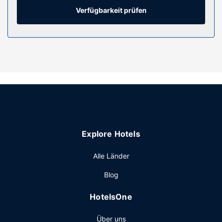
per Kabel und WLAN; 40-Zoll Smart-TVs mit
Verfügbarkeit prüfen
Digitalempfang sorgen für Unterhaltung. Zur Austattung
gehören Schreibtische und separate Sitzecken sowie
Telefone, mit denen du kostenlose Ortsgespräche führen
kannst.
Ausstattung der Anlage
Feil auf dem Golfplatz an deinem Abschlag oder profitiere
von Freizeiteinrichtungen wie: Außenpool und
Fitnessmöglichkeiten. Dieses Hotel bietet auch kostenloses
WLAN, ein Kamin in der Lobby und Unterstützung bei der
Tourenplanung/beim Ticketerwerb.
Explore Hotels
Restaurant
Alle Länder
Residence Inn by Marriott Houston Pasadena hat eine
Snackbar. An bestimmten Tagen wird ein kostenloser
Blog
Empfang angeboten. Ein inbegriffenes kontinentales
Frühstück wird täglich angeboten.
HotelsOne
Sonstige Einrichtungen
Über uns
Zum Angebot gehören ein kostenloser Internetzugang per