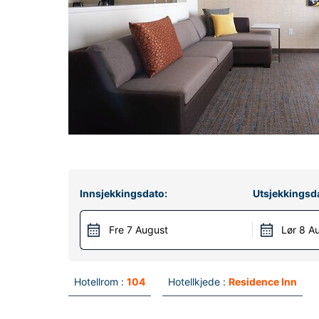
Innsjekkingsdato:
Utsjekkingsd
Fre 7 August
Lør 8 A
Hotellrom :
104
Hotellkjede :
Residence Inn