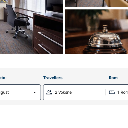
ato:
Travellers
Rom
ugust
2 Voksne
1 Ro