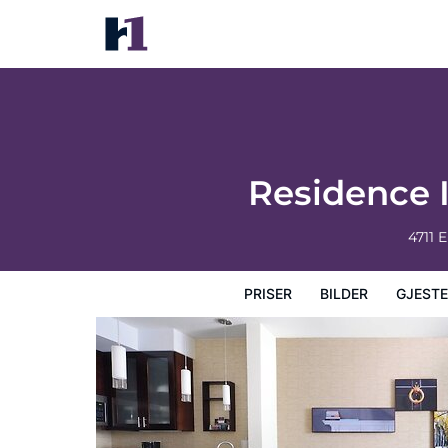
Residence Inn by Marriott Houston Pasad
Priser
Bilder
Gjesteanmeldelser
Kart
Hotellfasil
Residence 
4711 
PRISER
BILDER
GJEST