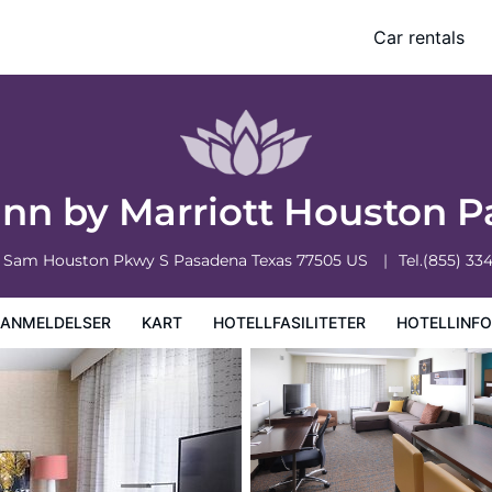
ena
Car rentals
iteter
Hotellinformasjon
Hotellregler
Inn by Marriott Houston 
E Sam Houston Pkwy S
Pasadena
Texas
77505
US
Tel.
(855) 33
EANMELDELSER
KART
HOTELLFASILITETER
HOTELLINF