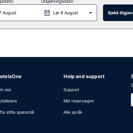
gsdato:
Utsjekkingsdato:
7 August
Lør 8 August
Sjekk tilgje
Pasadena kan du få deg en matbit i snackbaren/delikatesseforretning
tinental frokost er inkludert og serveres daglig.
tilgang (inkludert), et forretningssenter og hurtiginnsjekking. Gjestene
otelsOne
Help and support
S
m oss
Support
otelleiere
Min reservasjon
fte stilte spørsmål
Alle språk