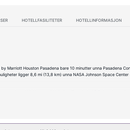
SER
HOTELLFASILITETER
HOTELLINFORMASJON
n by Marriott Houston Pasadena bare 10 minutter unna Pasadena Con
fmuligheter ligger 8,6 mi (13,8 km) unna NASA Johnson Space Center
, som har et kjøkken med kjøleskap/fryseboks i full størrelse og k
løst internett er inkludert, og underholdningen er sikret med en 40
med lokalsamtaler (inkludert).
te av noe av det øvrige som tilbys på stedet, som et utendørsbasseng
ttassistanse.