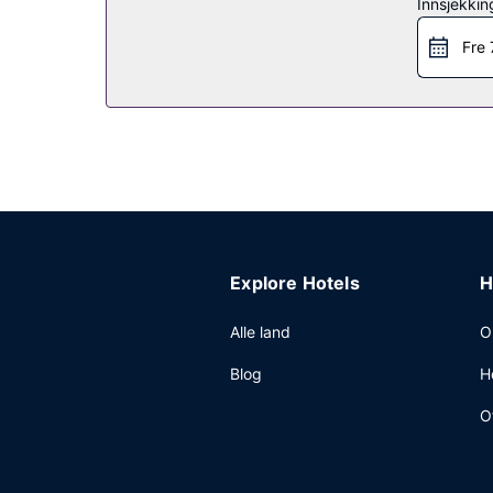
Innsjekkin
Restaurant
Fre 
Som gjest på Residence Inn by Marriott Houston 
gjester mottakelse (inkludert) på visse dager. Kon
Andre fasiliteter
Gjester har tilgang til blant annet kablet internet
Explore Hotels
H
Alle land
O
Blog
H
O