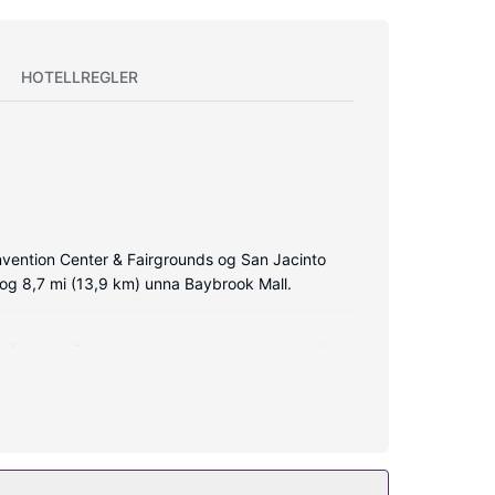
HOTELLREGLER
vention Center & Fairgrounds og San Jacinto
 og 8,7 mi (13,9 km) unna Baybrook Mall.
omfyrtopp. Sengen har sengetøy av topp kvalitet
-tommers smart-TV med digital-TV. Rommet har
 og et treningssenter. Dette hotellet tilbyr