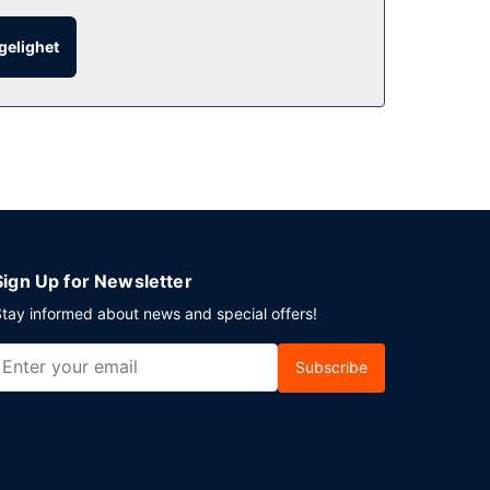
ngelighet
en. Mingle med andre gjester – her tilbys alle
 tilbys ubetjent parkering (inkludert) på stedet.
Sign Up for Newsletter
tay informed about news and special offers!
Subscribe