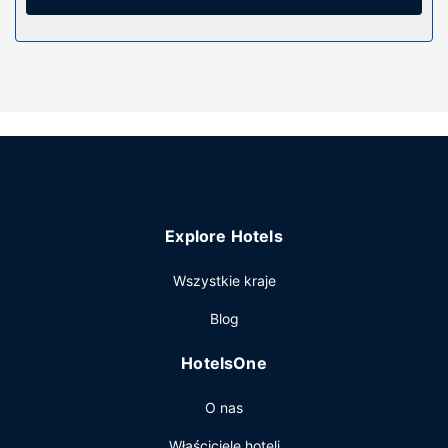
bezpłatne przybory toaletowe i suszarki do włosów.
Udogodnienia obejmują sejfy na laptopa i biurka oraz
sprzątanie codziennie.
Udogodnienia w obiekcie
Do pokoju przylega taras, z którego roztacza się piękny
widok. Dostępne są również takie udogodnienia, jak
bezpłatny bezprzewodowy dostęp do internetu i obsługa
portierska.
Restauracja
Explore Hotels
Śniadanie w formie bufetu jest podawane codziennie od
6:30 do 10:30 za opłatą.
Wszystkie kraje
Pozostałe udogodnienia
Blog
Udogodnienia biznesowe to recepcja całodobowa,
personel wielojęzyczny oraz przechowalnia bagażu.
HotelsOne
O nas
Właściciele hoteli