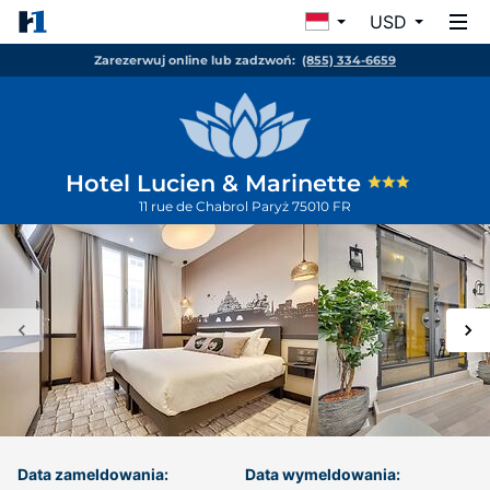
USD
Zarezerwuj online lub zadzwoń:
(855) 334-6659
Hotel Lucien & Marinette
11 rue de Chabrol
Paryż
75010
FR
Data zameldowania:
Data wymeldowania: