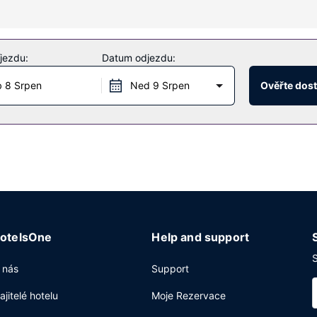
 hotelu jsou také bezdrátový internet zdarma a rozšířené recepční s
jezdu:
Datum odjezdu:
ek bufetovou snídani.
 8 Srpen
Ned 9 Srpen
Ověřte dos
provozem, personál se znalostí několika jazyků a úschova zavazadel
otelsOne
Help and support
S
 nás
Support
ajitelé hotelu
Moje Rezervace