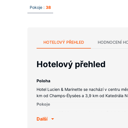
Pokoje :
38
HOTELOVÝ PŘEHLED
HODNOCENÍ H
Hotelový přehled
Poloha
Hotel Lucien & Marinette se nachází v centru mě
km od Champs-Élysées a 3,9 km od Katedrála 
Pokoje
V jednom z 38 klimatizovaných pokojů, k jejichž
Další
zajistí spojení se světem a televize, která nabíz
vysoušeč vlasů. Další užitečné vybavení a služb