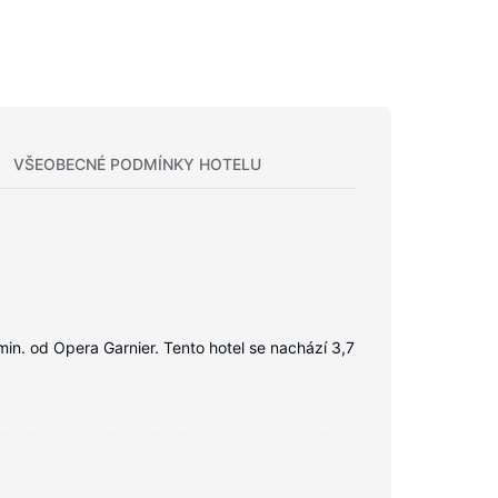
VŠEOBECNÉ PODMÍNKY HOTELU
in. od Opera Garnier. Tento hotel se nachází 3,7
cítit jako doma. Bezdrátový internet zdarma vám
, jehož součástí jsou toaletní potřeby zdarma a
id pokojů se provádí denně.