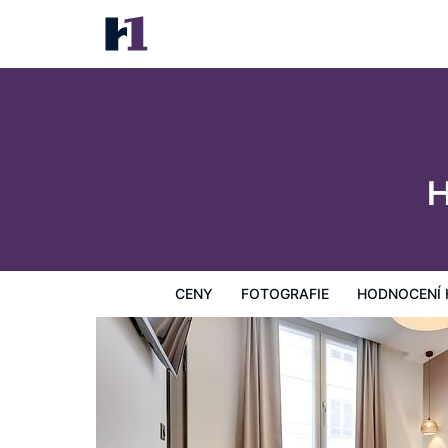
Hotel Lucien & Marinette
Ceny
Fotografie
Hodnocení hostů
Mapa
Hotelo
H
CENY
FOTOGRAFIE
HODNOCENÍ 