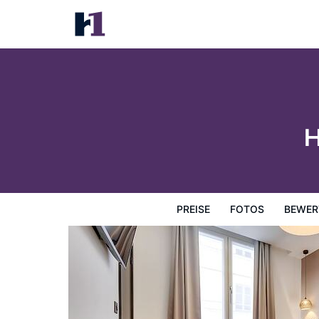
Hotel Lucien & Marinette
Preise
Fotos
Bewertungen
Karte
Hotelausstatt
H
PREISE
FOTOS
BEWER