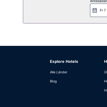
Anreiseda
Restaurant
Fr 7
Gegen Gebühr wird täglich von 06:30 Uhr bis 10
Sonstige Einrichtungen
Zum Angebot gehören eine rund um die Uhr bes
Explore Hotels
H
Alle Länder
Ü
Blog
H
H