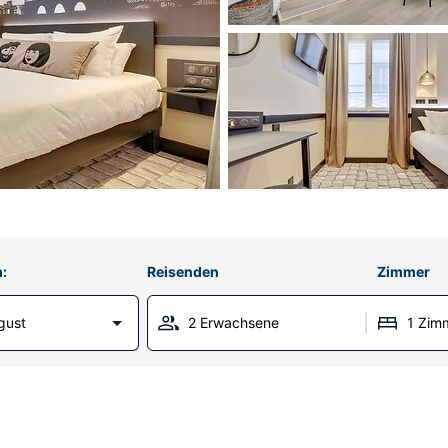
:
Reisenden
Zimmer
gust
2 Erwachsene
1 Zim