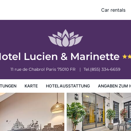
Car rentals
ung
Angaben zum Hotel
Hotelrichtlinien
otel Lucien & Marinette
11 rue de Chabrol
Paris
75010
FR
Tel.
(855) 334-6659
TUNGEN
KARTE
HOTELAUSSTATTUNG
ANGABEN ZUM 