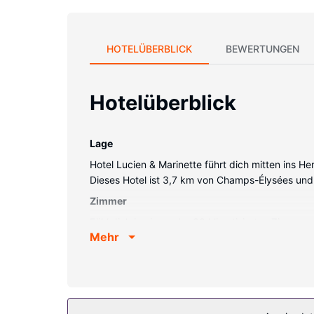
HOTELÜBERBLICK
BEWERTUNGEN
Hotelüberblick
Lage
Hotel Lucien & Marinette führt dich mitten ins H
Dieses Hotel ist 3,7 km von Champs-Élysées und
Zimmer
Fühl dich in einem der 38 klimatisierten Zimmer
Mehr
Digitalempfang. Es gibt eigene Badezimmer, die 
Schreibtische; die Zimmer werden täglich saube
Ausstattung der Anlage
Genieße von folgendem Punkt aus den schönen A
Service.