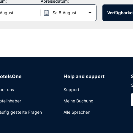
tum:
Abreisedatum:
 August
Sa 8 August
Verfügbarkei
:30 Uhr ein Frühstücksbuffet angeboten.
etzte Rezeption, mehrsprachiges Personal und eine Gepäckaufbewa
otelsOne
Help and support
S
ber uns
Support
otelinhaber
Meine Buchung
äufig gestellte Fragen
Alle Sprachen