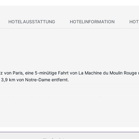
HOTELAUSSTATTUNG
HOTELINFORMATION
HOT
erz von Paris, eine 5-minütige Fahrt von La Machine du Moulin Rouge
 3,9 km von Notre-Dame entfernt.
 mit Minibar und Flachbildfernseher wie zu Hause. Ein WLAN-Internet
über kostenlose Toilettenartikel und Haartrockner verfügen. Zur Au
r gemacht.
usblick: Terrasse. Nutz außerdem Einrichtungen und Leistungen w