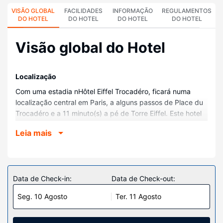
VISÃO GLOBAL
FACILIDADES
INFORMAÇÃO
REGULAMENTOS
DO HOTEL
DO HOTEL
DO HOTEL
DO HOTEL
Visão global do Hotel
Localização
Com uma estadia nHôtel Eiffel Trocadéro, ficará numa
localização central em Paris, a alguns passos de Place du
Trocadéro e a 11 minuto(s) a pé de Torre Eiffel. Este hotel
está a 1,7 km (1 mi) de Arco do Triunfo e a 1,8 km (1,1 mi)
Leia mais
de Champs-Élysées.
Quartos
Sinta-se em casa num dos 17 quartos com decoração
personalizada, com um minibar e um televisor de ecrã
Data de Check-in:
Data de Check-out:
plano. O acesso à internet sem fios permite-lhe estar
Seg. 10 Agosto
Ter. 11 Agosto
sempre contactável. Ao final do dia, assista a uma seleção
de canais via satélite. As casas de banho privativas
dispõem de uma banheira ou um polibã, secadores de