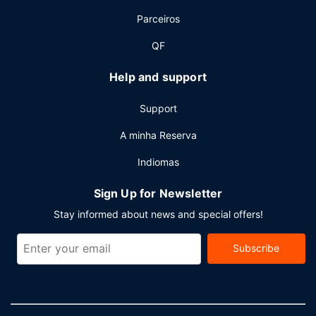
aberto 24 horas, jornais grátis no lobby e um serviço de
Parceiros
limpeza a seco. Entre os espaços para eventos deste hotel
contam-se uma zona para conferências e salas de
QF
reuniões. Há estacionamento no local.
Help and support
Support
A minha Reserva
Indiomas
Sign Up for Newsletter
Stay informed about news and special offers!
Subscribe