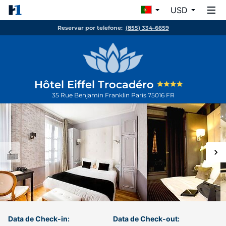
USD
Reservar por telefone:
(855) 334-6659
Hôtel Eiffel Trocadéro
35 Rue Benjamin Franklin
Paris
75016
FR
Data de Check-in:
Data de Check-out: