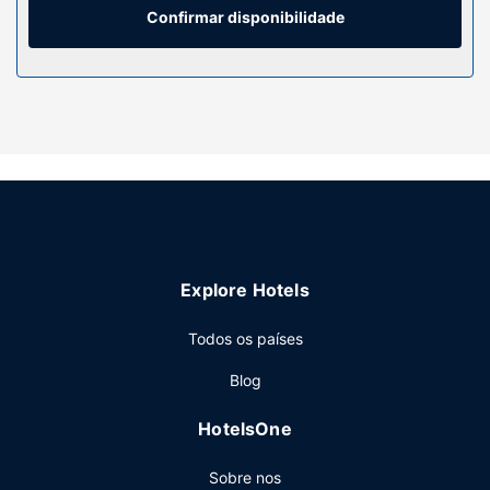
cabelo e roupões. As comodidades incluem ainda telefone,
Confirmar disponibilidade
além de cofres e de secretárias.
Serviço do hotel
Participe nas várias atividades recreativas do local,
incluindo aluguer de bicicletas, ou aprecie soberbas vistas
a partir do jardim. Entre as facilidades adicionais contam-
se Wi-fi grátis, serviços de concierge e um salão de
banquetes.
Restaurante
Satisfaça o seu apetite no Les Jardins du Trocadero, um
Explore Hotels
restaurante especializado em cozinha francesa que serve
almoços e jantares. Se preferir refugiar-se no conforto dos
Todos os países
seus aposentos, dê uma vista de olhos pelo menu do
serviço de quarto 24 horas. Termine o dia com uma bebida
Blog
refrescante no bar/lounge. O hotel serve pequenos-
almoços buffet.
HotelsOne
Outros serviços
Sobre nos
As principais comodidades incluem um business center