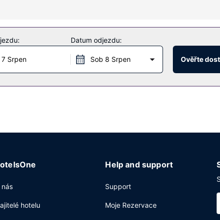
ké půjčovna kol. Součástí vybavení jsou také bezdrátový internet zd
jezdu:
Datum odjezdu:
 7 Srpen
Sob 8 Srpen
Ověřte dos
ardins du Trocadero, kde se podává oběd a večeře a specialitou mís
odinovou pokojovou službu. Chcete-li svůj rušný den zakončit u svéh
i.
etržitým provozem, zapůjčení novin ve vestibulu a čistírna oděvů. 
 Přímo v areálu je hostům k dispozici samostatné parkování (za přípl
otelsOne
Help and support
S
 nás
Support
ajitelé hotelu
Moje Rezervace