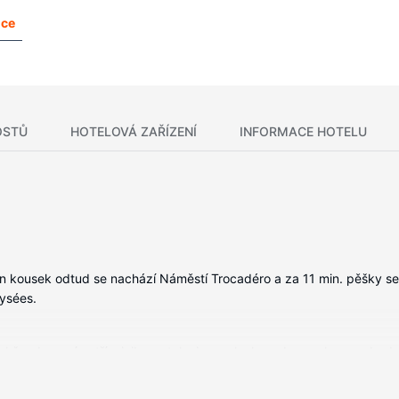
nce
OSTŮ
HOTELOVÁ ZAŘÍZENÍ
INFORMACE HOTELU
Jen kousek odtud se nachází Náměstí Trocadéro a za 11 min. pěšky se d
ysées.
ichž vybavení patří minibar a televize s plochou obrazovkou, se bude
abízí satelitní kanály, dobrou zábavu. Soukromé koupelny nabízí vyba
 služby: telefon, vestavěný trezor a psací stůl.