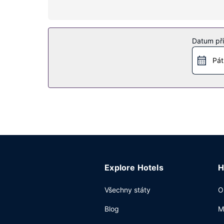
Vybavení nemovitosti
Zahrada nabízí skvělý výhled a k dispozici je ta
sál.
Datum pří
Restaurace
Pát
Když dostanete hlad, navštivte restauraci Les J
také zůstat v pohodlí svého pokoje a využít 24h
malý příplatek budete zváni na bufetovou snídan
Další vybavení
Hostům jsou k dispozici business centrum s nepř
slouží konferenční prostory a zasedací místnosti.
Explore Hotels
H
Všechny státy
O
Blog
M