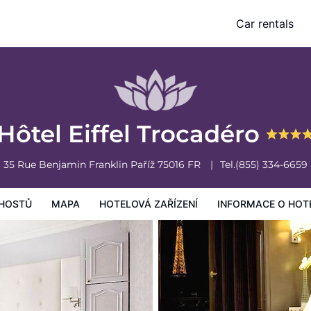
Car rentals
vá zařízení
Informace o hotelu
Všeobecné podmínky hotelu
Hôtel Eiffel Trocadéro
35 Rue Benjamin Franklin
Paříž
75016
FR
Tel.
(855) 334-6659
HOSTŮ
MAPA
HOTELOVÁ ZAŘÍZENÍ
INFORMACE O HOT