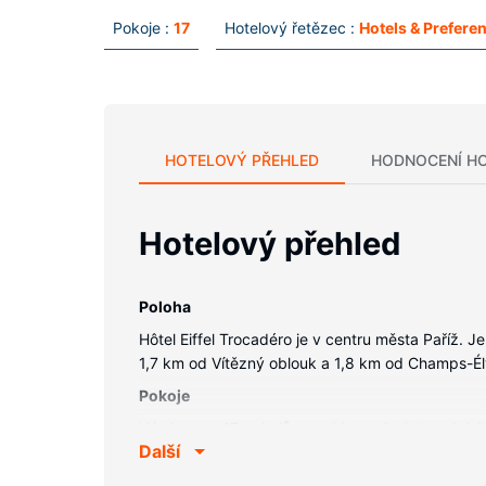
Pokoje :
17
Hotelový řetězec :
Hotels & Prefere
HOTELOVÝ PŘEHLED
HODNOCENÍ H
Hotelový přehled
Poloha
Hôtel Eiffel Trocadéro je v centru města Paříž. 
1,7 km od Vítězný oblouk a 1,8 km od Champs-Él
Pokoje
V jednom z 17 pokojů s osobitou výzdobou, k jej
Další
vám zajistí spojení se světem a televize, která n
vysoušeč vlasů a župan. Další užitečné vybavení a