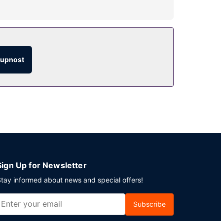
arma, rozšířené recepční služby a společenský
tupnost
tních kuchařů je francouzská kuchyně. Můžete
o oblíbeného nápoje, navštivte bar/salonek. Za
K pořádání obchodních a společenských akcí
atek).
Sign Up for Newsletter
tay informed about news and special offers!
Subscribe