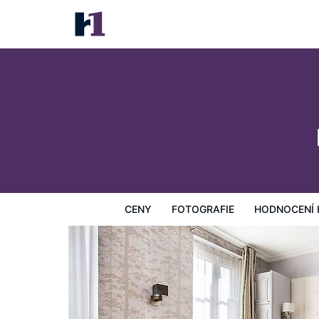
Hôtel Eiffel Trocadéro
Ceny
Fotografie
Hodnocení hostů
Mapa
Hotelo
CENY
FOTOGRAFIE
HODNOCENÍ 