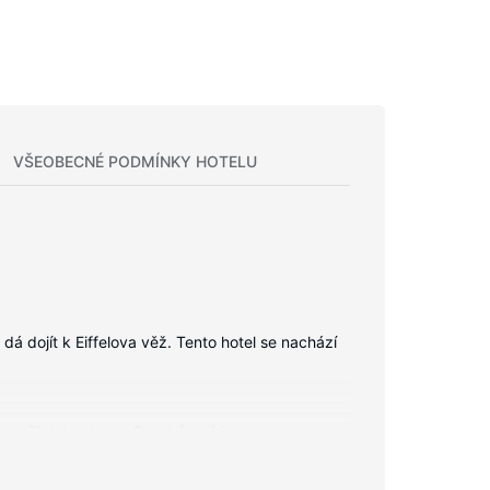
VŠEOBECNÉ PODMÍNKY HOTELU
á dojít k Eiffelova věž. Tento hotel se nachází
te cítit jako doma. Bezdrátový internet zdarma
vení, jehož součástí jsou vana či sprcha,