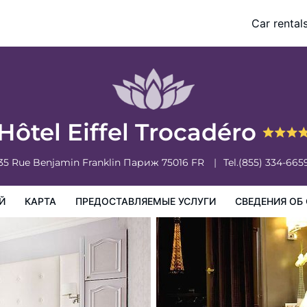
Car rental
доставляемые услуги
Сведения об отеле
Порядок проживан
Hôtel Eiffel Trocadéro
35 Rue Benjamin Franklin
Париж
75016
FR
Tel.
(855) 334-665
Й
КАРТА
ПРЕДОСТАВЛЯЕМЫЕ УСЛУГИ
СВЕДЕНИЯ ОБ 