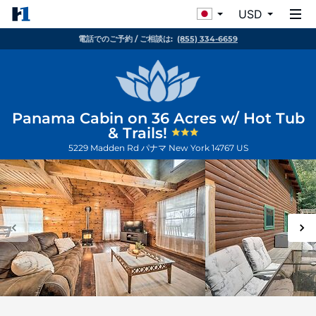
USD
電話でのご予約 / ご相談は:
(855) 334-6659
Panama Cabin on 36 Acres w/ Hot Tub
& Trails!
5229 Madden Rd
パナマ
New York
14767
US