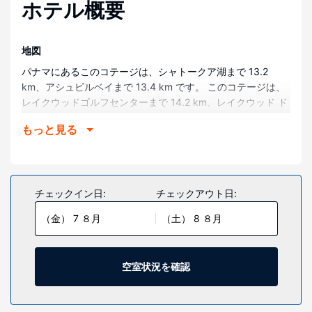
ホテル概要
地図
パナマにあるこのコテージは、シャトークア湖まで 13.2
km、アシュビルベイまで 13.4 km です。 このコテージは、
レイクウッドゴルフセンターまで 14.2 km、レイクウッド ド
ッグ パークまで 18.4 km の場所にあります。
もっと見る
部屋
コテージには暖炉が備わり、快適にお過ごしいただけます。
キッチンにはオーブン、コンロ、電子レンジが備わっていま
す。洗濯機とシーリングファンをご利用いただけます。
チェックイン日:
チェックアウト日:
施設
（金） 7 ８月
（土） 8 ８月
便利なWiFi (無料)、バーベキューグリルなどをご利用いただ
けます。
空室状況を確認
その他の施設
敷地内にはセルフパーキング (無料) が備わっています。