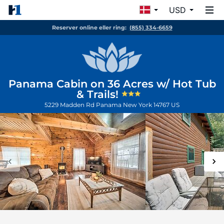
USD
Reserver online eller ring:
(855) 334-6659
Panama Cabin on 36 Acres w/ Hot Tub
& Trails!
5229 Madden Rd
Panama
New York
14767
US