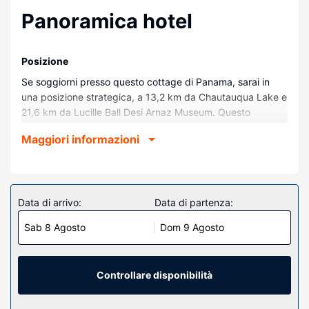
Panoramica hotel
Posizione
Se soggiorni presso questo cottage di Panama, sarai in
una posizione strategica, a 13,2 km da Chautauqua Lake e
21,6 km da Lucille Ball Desi Arnaz Museum. Questo
cottage si trova a 13,4 km da Ashville Bay e 14,2 km da
Maggiori informazioni
Lakewood Golf Center.
Camere
Questo cottage vanta un caminetto e molto altro ancora.
Troverai anche una cucina con un forno, un piano cottura e
Data di arrivo:
Data di partenza:
un microonde. A tua disposizione avrai anche una lavatrice
Sab 8 Agosto
Dom 9 Agosto
e un ventilatore a soffitto.
Attrattive della proprietà
Avrai a disposizone utili servizi come il Wi-Fi gratuito e
Controllare disponibilità
un'area barbecue.
Altre attrattive