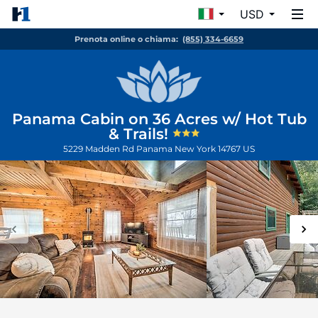
USD
Prenota online o chiama:
(855) 334-6659
Panama Cabin on 36 Acres w/ Hot Tub
& Trails!
5229 Madden Rd
Panama
New York
14767
US