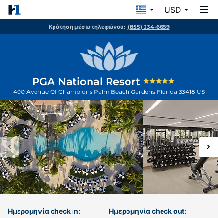
USD
Κράτηση μέσω τηλεφώνου:
(855) 334-6659
PGA National Resort
400 Avenue Of Champions
Palm Beach Gardens
Florida
33418
US
Ημερομηνία check in:
Ημερομηνία check out: