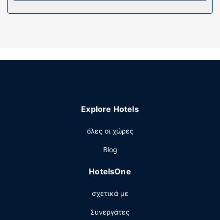
διασκέδασή σας καλωδιακά κανάλια. Τα μπάνια
διαθέτουν συνδυασμό ντουζιέρας-μπανιέρας, δωρεάν
προϊόντα προσωπικής περιποίησης και μπουρνούζια.
Παροχές καταλύματος
Κάντε δώρο στον εαυτό σας μια επίσκεψη στο σπα, το
οποίο προσφέρει μασάζ και θεραπείες περιποίησης
προσώπου. Αφού εξασκηθείτε στο γήπεδο του γκολφ,
μπορείτε να απολαύσετε μια από τις 2 εξωτερικές
πισίνες. Οι επιπλέον παροχές σε αυτό το θέρετρο
Explore Hotels
περιλαμβάνουν δωρεάν ασύρματο ίντερνετ, υπηρεσίες
concierge και χώρο ψυχαγωγίας/ηλεκτρονικών
όλες οι χώρες
παιχνιδιών. Οι επισκέπτες μπορούν να τριγυρίσουν με το
δωρεάν λεωφορειάκι που καλύπτει αποστάσεις 5 μίλια.
Blog
Εστιατόριο
HotelsOne
Πάρτε κάτι να φάτε στο The Butcher’s Club, ένα από τα 4
εστιατόρια που υπάρχουν σε αυτό το θέρετρο ή μείνετε
σχετικά με
μέσα και επωφεληθείτε από το room service (κατά τη
διάρκεια συγκεκριμένων ωρών μόνο). Επίσης, θα βρείτε
Συνεργάτες
σνακ σε μια καφετέρια. Χαλαρώστε με ένα δροσιστικό