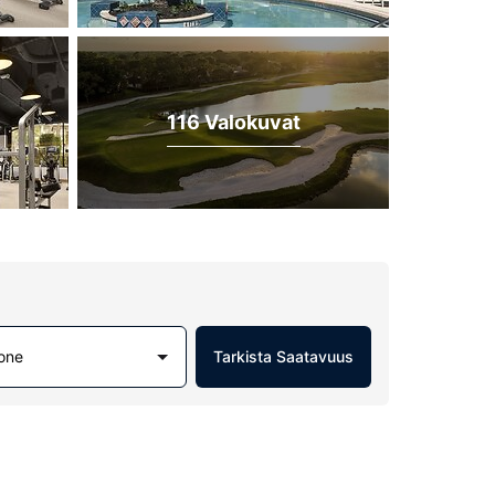
116 Valokuvat
one
Tarkista Saatavuus