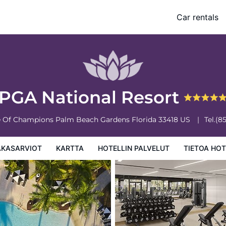
Car rentals
 palvelut
Tietoa hotellista
Hotellin säännöt
PGA National Resort
e Of Champions
Palm Beach Gardens
Florida
33418
US
Tel.
(8
AKASARVIOT
KARTTA
HOTELLIN PALVELUT
TIETOA HOT