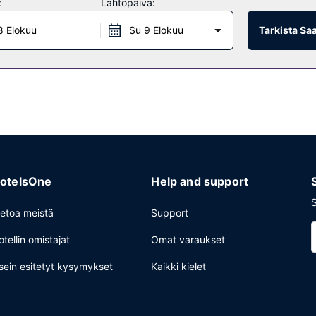
:
Lähtöpäivä:
jetukset 5 mailia säteellä.
8 Elokuu
Su 9 Elokuu
Tarkista Sa
The Butcher’s Club, joka on yksi majoituspaikan 4 ravintolasta. Palv
 2 baaria. Maksullinen täysi aamiainen tarjotaan päivittäin klo 7.00–11
i vuorokauden auki oleva vastaanotto ja kielitaitoinen henkilökunta
sitila ja 24 kokoushuonetta. Palveluihin kuuluu maksullinen omatoimine
otelsOne
Help and support
S
ietoa meistä
Support
otellin omistajat
Omat varaukset
sein esitetyt kysymykset
Kaikki kielet