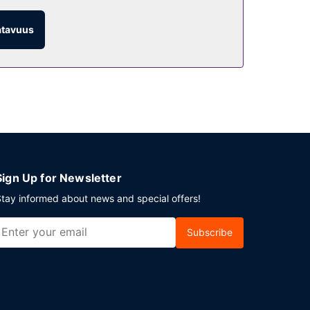
atavuus
eluihin kuuluu myös huonepalvelu (rajoitettuina
.00.
. Tämä lomakeskus tarjoaa asiakkailleen 3716
n pysäköinti.
Sign Up for Newsletter
tay informed about news and special offers!
Subscribe