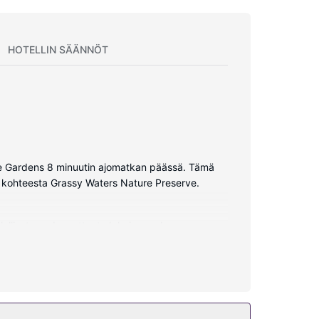
HOTELLIN SÄÄNNÖT
 the Gardens 8 minuutin ajomatkan päässä. Tämä
ä kohteesta Grassy Waters Nature Preserve.
ylelliset vuodevaatteet. Jokaisessa huoneessa on
neesta löytyy suihkun ja kylpyammeen
s mielesi tekee urheilla, voit pelata erän golfia
 ilmainen langaton internetyhteys, concierge-