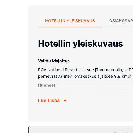
HOTELLIN YLEISKUVAUS
ASIAKASAR
Hotellin yleiskuvaus
Valittu Majoitus
PGA National Resort sijaitsee järvenrannalla, j
perheystävällinen lomakeskus sijaitsee 9,8 km:n
Huoneet
Kaikkien 339 huoneen varusteluun kuuluu jääkaapp
Lue Lisää
kalustettu parveke tai terassi. Mukavuuksiin ku
yhdistelmä, ilmaiset hygieniatuotteet ja kylpytaki
Kiinteistön miellyttävyys
Voit rentoutua täyden palvelun kylpylässä, jonka 
ja kokeilla sen jälkeen palveluihin kuuluvaa 2 u