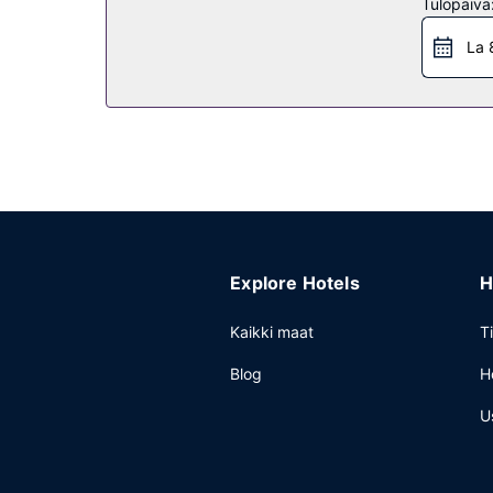
Tulopäivä
palvelut ja pelihalli/-huone. Hyödynnä ilmaiset kul
La 
Ravintola
Nauti ruoista lomakeskuksen ravintolassa nimeltä 
aikoina) ja kahvila. Käytössäsi on allasbaari sekä
Muut mukavuudet
Käytössäsi on kuivapesula-/pesulapalvelut, ympär
neliömetriä kokoustiloja, joihin kuuluu konferens
Explore Hotels
H
Kaikki maat
T
Blog
H
U