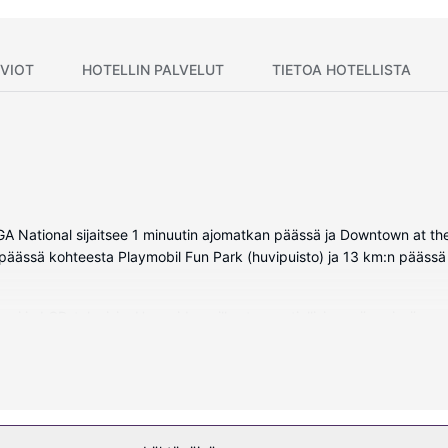
VIOT
HOTELLIN PALVELUT
TIETOA HOTELLISTA
a PGA National sijaitsee 1 minuutin ajomatkan päässä ja Downtown at
 päässä kohteesta Playmobil Fun Park (huvipuisto) ja 13 km:n pääss
i ja LCD-televisio. Huoneiden pillowtop-patjallisissa sängyissä on 
uluu kaapelikanavat sekä ilmainen langaton internetyhteys. Kylpyhuo
t.
palveluihin sisältyvät muun muassa hierontapalvelut ja kasvohoidot. Jo
lkouima-allasta. Tämän lomakeskuksen palveluihin kuuluu muun muassa