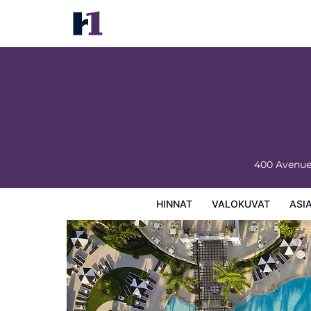
PGA National Resort
Hinnat
Valokuvat
Asiakasarviot
Kartta
Hotellin
400 Avenu
HINNAT
VALOKUVAT
ASI