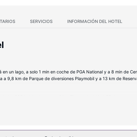
TARIOS
SERVICIOS
INFORMACIÓN DEL HOTEL
l
 en un lago, a solo 1 min en coche de PGA National y a 8 min de Ce
a a 9,8 km de Parque de diversiones Playmobil y a 13 km de Reserv
a de las 339 habitaciones con frigorífico y televisión LCD. Las cam
ad para descansar plácidamente. Las habitaciones disponen de balcón
 podrás disfrutar de canales por cable. El cuarto de baño está prov
 spa, que ofrece masajes y tratamientos faciales. Después de mejora