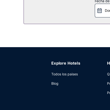
Fecha de
baño refrescante en una de las 2 piscinas al aire 
recreativa o sala de juegos. El servicio de transpo
Do
Restaurante
Pásate por The Butcher’s Club, uno de los 4 rest
habitaciones con horario limitado y una cafetería
completo todos los días de 07:00 a 11:00 con un 
Otros servicios
Tendrás tintorería, un servicio de recepción las
complejo turístico tienes a tu disposición 3716
(de pago) disponible.
Explore Hotels
H
Todos los paises
Q
Blog
P
P