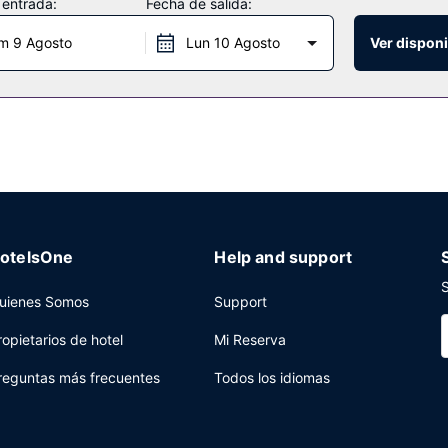
 entrada:
Fecha de salida:
libre a tu disposición. Encontrarás además conexión a Internet wifi gr
rte gratuito llega hasta a 5 millas de distancia.
m 9 Agosto
Lun 10 Agosto
Ver disponi
aurantes de este complejo turístico, cuando quieras comer algo. El a
. Relájate con un refresco del bar junto a la piscina o de uno de los
coste adicional.
 24 horas y atención multilingüe a tu disposición. ¿Estás organizand
 metros cuadrados de espacio con zona para conferencias y 24 salas 
otelsOne
Help and support
S
uienes Somos
Support
ropietarios de hotel
Mi Reserva
reguntas más frecuentes
Todos los idiomas