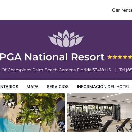
Car renta
nformación del hotel
Condiciones especiales
PGA National Resort
e Of Champions
Palm Beach Gardens
Florida
33418
US
Tel.
(8
NTARIOS
MAPA
SERVICIOS
INFORMACIÓN DEL HOTEL