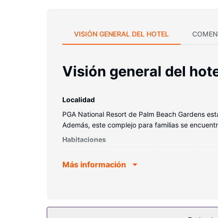
VISIÓN GENERAL DEL HOTEL
COMEN
Visión general del hote
Localidad
PGA National Resort de Palm Beach Gardens está
Además, este complejo para familias se encuentr
Habitaciones
Te sentirás como en tu propia casa en cualquier
Más información
acolchado adicional y ropa de cama de alta calid
te mantendrá en contacto con los tuyos. Además,
higiene personal gratuitos y albornoces.
Servicios hotel
Para un relax sin igual, nada como una visita al