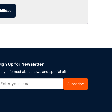
atis, servicios de conserjería y una zona
bilidad
lojamiento también dispone de servicio de
 2 bares con salón. Se ofrece un desayuno
o un evento en Palm Beach Gardens? En este
de reuniones. Hay un aparcamiento sin asistencia
Sign Up for Newsletter
tay informed about news and special offers!
Subscribe