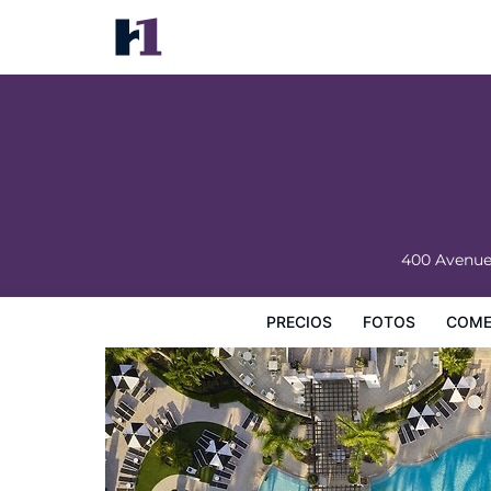
PGA National Resort
Precios
Fotos
Comentarios
Mapa
Servicios
I
400 Avenu
PRECIOS
FOTOS
COME