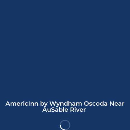
ホテル概要
館内設備
ホテル情報
ホテルポリシー
ホテル概要
地図
オスコダのアメリックイン バイ ウィンダム オスコーダ ニア
オーセイブル リバーは、ヒュロン湖やオーサブル川まで徒歩
で 15 分以内で行ける場所にあります。 このホテルは、ヒュ
ーロン マニスティー ナショナル フォレストまで 2.7 km、レ
AmericInn by Wyndham Oscoda Near
もっと見る
イクウッド・ショアーズ・リゾート - ザ・ゲイルズ・ゴルフ
AuSable River
コースまで 11.8 km の場所にあります。
部屋
全部で 47 ある冷房完備の客室には冷蔵庫、電子レンジなど