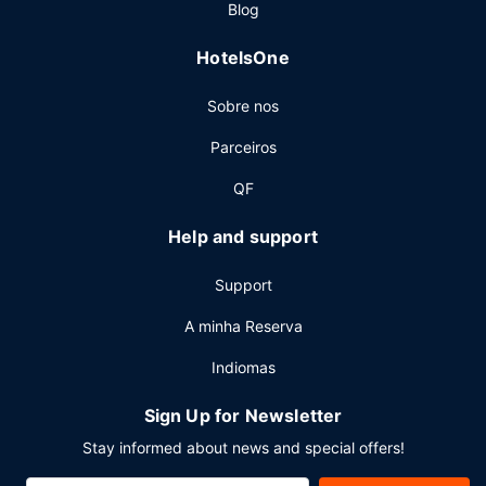
Blog
Outros serviços
HotelsOne
As principais comodidades incluem jornais grátis no lobby,
uma receção aberta 24 horas e uma lavandaria. Há
Sobre nos
estacionamento grátis no local.
Parceiros
QF
Help and support
Support
A minha Reserva
Indiomas
Sign Up for Newsletter
Stay informed about news and special offers!