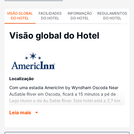
VISÃO GLOBAL
FACILIDADES
INFORMAÇÃO
REGULAMENTOS
DO HOTEL
DO HOTEL
DO HOTEL
DO HOTEL
Visão global do Hotel
Localização
Com uma estadia AmericInn by Wyndham Oscoda Near
AuSable River em Oscoda, ficará a 15 minutos a pé de
Lago Huron e de Au Sable River. Este hotel está a 2,7 km
(1,7 mi) de Floresta Nacional de Huron-Manistee e a 11,8
Leia mais
km (7,3 mi) de Lakewood Shores Resort - The Gailes Golf
Course.
Quartos