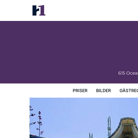
The Polynesian Resort
Priser
Bilder
Gästrecensioner
Karta
Hotellets fa
615 Ocea
PRISER
BILDER
GÄSTRE