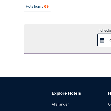
Hotellrum :
69
Incheck
Lö
Explore Hotels
H
Alla länder
O