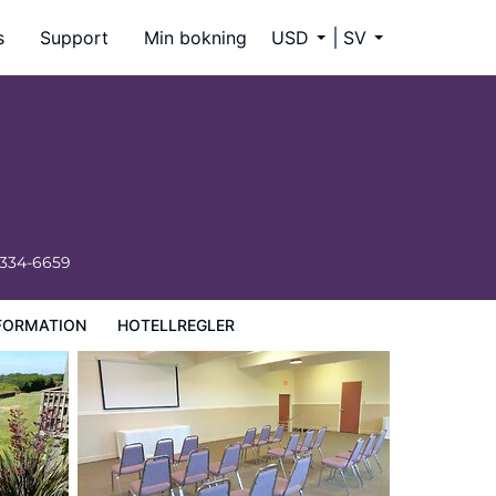
s
Support
Min bokning
USD
SV
 334-6659
FORMATION
HOTELLREGLER