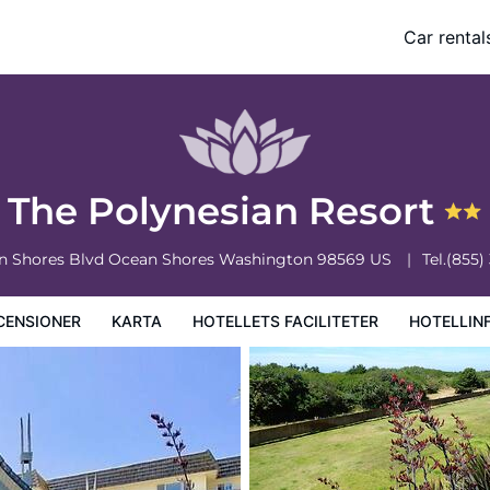
Car rental
ciliteter
Hotellinformation
Hotellregler
The Polynesian Resort
n Shores Blvd
Ocean Shores
Washington
98569
US
Tel.
(855)
CENSIONER
KARTA
HOTELLETS FACILITETER
HOTELLIN