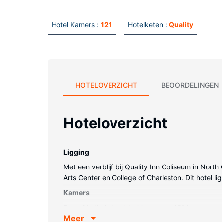
Hotel Kamers :
121
Hotelketen :
Quality
HOTELOVERZICHT
BEOORDELINGEN
Hoteloverzicht
Ligging
Met een verblijf bij Quality Inn Coliseum in Nort
Arts Center en College of Charleston. Dit hotel 
Kamers
Doe of je thuis bent in één van de 121 kamers met
Meer
kijkplezier. De privébadkamers zijn uitgerust me