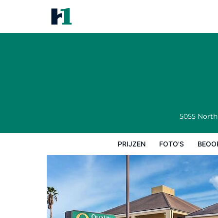
Quality Inn Coliseum
Prijzen
Foto's
Beoordelingen
Kaart
5055 North
PRIJZEN
FOTO'S
BEOO