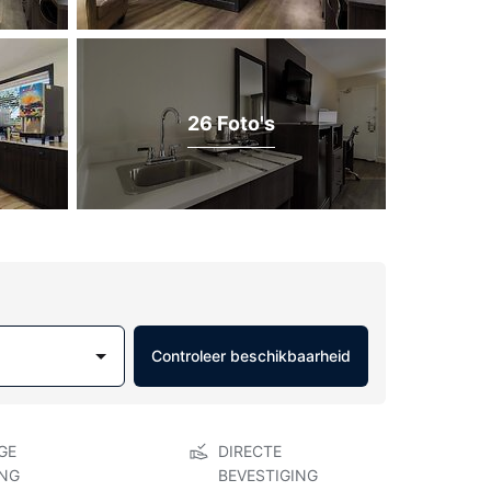
26 Foto's
Controleer beschikbaarheid
GE
DIRECTE
NG
BEVESTIGING