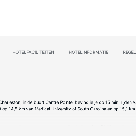
HOTELFACILITEITEN
HOTELINFORMATIE
REGEL
h Charleston, in de buurt Centre Pointe, bevind je je op 15 min. rijd
ligt op 14,5 km van Medical University of South Carolina en op 15,1 k
 een koelkast en een magnetron. Dankzij gratis wifi blijf je online, t
t gratis toiletartikelen en haardrogers. Bij de voorzieningen horen e