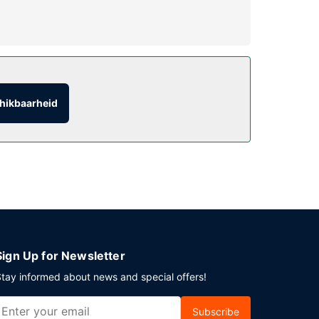
ntinentaal ontbijt geserveerd van 06.00 uur tot
hikbaarheid
 plaatse heb je gratis parkeerplaatsen.
Sign Up for Newsletter
tay informed about news and special offers!
Subscribe