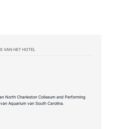
S VAN HET HOTEL
en van North Charleston Coliseum and Performing
m van Aquarium van South Carolina.
erwijl de tv met kabelzenders zorgt voor het
en kluis en een bureau en de kamers worden