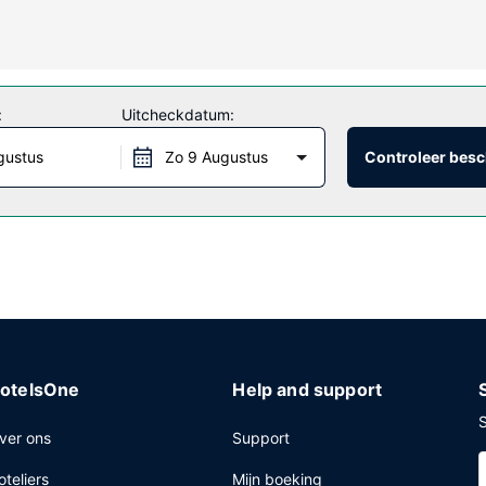
ad of maak gebruik van gratis wifi of barbecues.
:
Uitcheckdatum:
ers halen bij de snackbar/deli. Op werkdagen wordt er gratis een co
gustus
Zo 9 Augustus
Controleer besc
an 06.00 uur tot 09.30 uur.
n de lobby, een stomerij/wasserijservice en een 24-uurs receptie. Ter
otelsOne
Help and support
S
ver ons
Support
oteliers
Mijn boeking