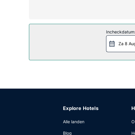
dagelijks schoongemaakt.
Algemene voorziening
Profiteer van een seizoensgebonden buitenzwemb
Restaurant
Incheckdatum
Gasten van Quality Inn Coliseum kunnen iets lekk
Za 8 Au
09.00 uur en in het weekend is dit beschikbaar v
Overige voorzieningen
Enkele van de voorzieningen zijn gratis kranten i
Explore Hotels
H
Alle landen
O
Blog
H