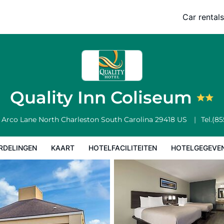
Car rentals
Hotelfaciliteiten
Hotelgegevens
Regels van het hotel
Quality Inn Coliseum
 Arco Lane
North Charleston
South Carolina
29418
US
Tel.
(85
RDELINGEN
KAART
HOTELFACILITEITEN
HOTELGEGEVE