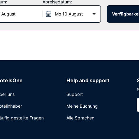
tum:
Abreisedatum:
begriffenes kontinentales Frühstück wird unter der Woche von 06:00
 August
Mo 10 August
Verfügbarkei
 Lobby, ein Textilreinigungsservice und eine rund um die Uhr beset
otelsOne
Help and support
S
ber uns
Support
otelinhaber
Meine Buchung
äufig gestellte Fragen
Alle Sprachen