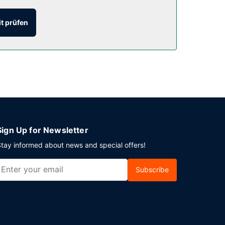
 Uhr bis 09:00 Uhr und am Wochenende von
t prüfen
zte Rezeption. Vor Ort gibt es Folgendes: Parken
Sign Up for Newsletter
tay informed about news and special offers!
Subscribe