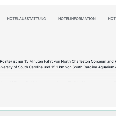
HOTELAUSSTATTUNG
HOTELINFORMATION
HOT
 Pointe) ist nur 15 Minuten Fahrt von North Charleston Coliseum and
niversity of South Carolina und 15,1 km von South Carolina Aquarium 
ank und Mikrowelle bieten, wie zu Hause. Ein WLAN-Internetzugang (k
er kostenlose Toilettenartikel und Haartrockner verfügen. Zur Aust
g: Außenpool (je nach Saison geöffnet), kostenloses WLAN und Grillmö