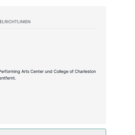
ELRICHTLINIEN
 Performing Arts Center und College of Charleston
entfernt.
ostenlos) ist ebenso verfügbar wie
attung gehören Safes und Schreibtische; die
glichkeiten.