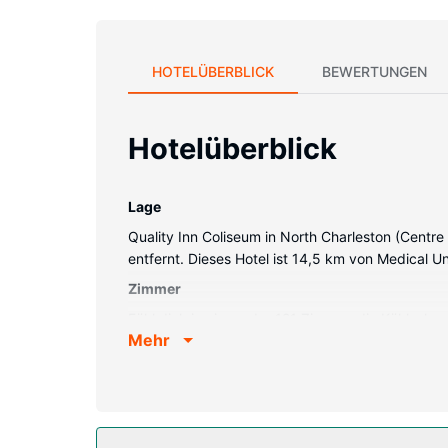
HOTELÜBERBLICK
BEWERTUNGEN
Hotelüberblick
Lage
Quality Inn Coliseum in North Charleston (Centre
entfernt. Dieses Hotel ist 14,5 km von Medical U
Zimmer
Fühl dich in einem der 121 Zimmer, die Kühlschr
Mehr
Kabelempfang. Es gibt eigene Badezimmer, die üb
Zimmer werden täglich sauber gemacht.
Ausstattung der Anlage
Für deine Freizeit steht Folgendes zur Verfügun