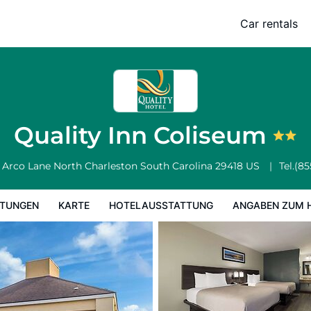
Car rentals
Hotelausstattung
Angaben zum Hotel
Hotelrichtlinien
Quality Inn Coliseum
 Arco Lane
North Charleston
South Carolina
29418
US
Tel.
(85
TUNGEN
KARTE
HOTELAUSSTATTUNG
ANGABEN ZUM 