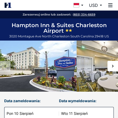
USD
Zarezerwuj online lub zadzwoń:
(855) 334-6659
Hampton Inn & Suites Charleston
Airport
3020 Montague Ave
North Charleston
South Carolina
29418
US
Data zameldowania:
Data wymeldowania:
Pon 10 Sierpień
Wto 11 Sierpień