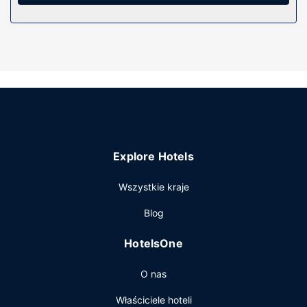
przewodowy i bezprzewodowy dostęp do internetu
zapewni łączność ze światem, a telewizja kablowa —
rozrywkę. Prywatna łazienka — wyposażenie: bezpłatne
przybory toaletowe i suszarki do włosów. Udogodnienia
obejmują sejfy i biurka oraz sprzątanie codziennie.
Udogodnienia w obiekcie
Dostępne udogodnienia rekreacyjne to basen odkryty i
centrum fitness. Ten hotel oferuje udogodnienia takie jak
bezpłatny bezprzewodowy dostęp do internetu, sala
bankietowa i automat.
Explore Hotels
Restauracja
Wszystkie kraje
Hotel oferuje bezpłatne śniadanie w formie bufetu
codziennie od 6 do 10.
Blog
Pozostałe udogodnienia
HotelsOne
Udogodnienia biznesowe to centrum biznesowe, usługi
pralni chemicznej oraz recepcja całodobowa. Bezpłatne
O nas
udogodnienia to transport z lotniska i na lotnisko (całą
dobę).
Właściciele hoteli