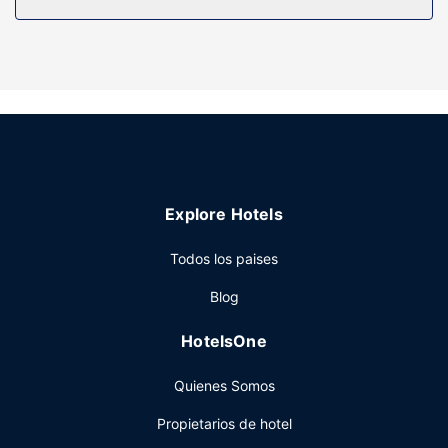
gratuitos y secadores de pelo. Entre las comodidades, se
incluyen caja fuerte y escritorio, además de un servicio de
limpieza disponible todos los días.
Servicios hotel
No te pierdas instalaciones recreativas como una piscina
al aire libre o gimnasio: ¡lo pasarás en grande! Encontrarás
también conexión a Internet wifi gratis, un salón de
eventos y una máquina expendedora.
Restaurante
Explore Hotels
Se ofrece un desayuno bufé gratuito todos los días de
Todos los paises
06:00 a 10:00.
Otros servicios
Blog
Tendrás un centro de negocios, tintorería y un servicio de
HotelsOne
recepción las 24 horas a tu disposición. Se ofrece servicio
de transporte al aeropuerto (ida y vuelta) gratuito
Quienes Somos
disponible 24 horas.
Propietarios de hotel